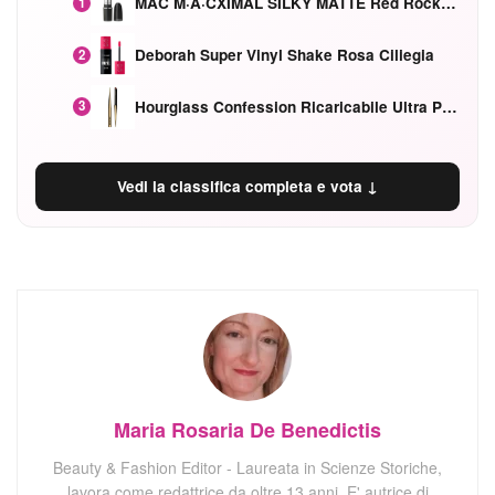
MAC M·A·CXIMAL SILKY MATTE Red Rock mat
1
Deborah Super Vinyl Shake Rosa Ciliegia
2
Hourglass Confession Ricaricabile Ultra Preciso Ad Alta Intensità Secretly Classic Red
3
Vedi la classifica completa e vota ↓
Maria Rosaria De Benedictis
Beauty & Fashion Editor - Laureata in Scienze Storiche,
lavora come redattrice da oltre 13 anni. E' autrice di