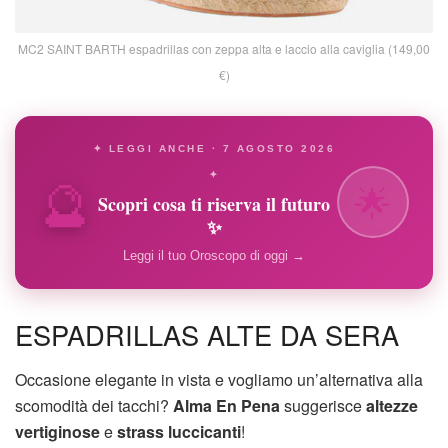
MC2 SAINT BARTH espadrillas con zeppa alta e laccio alla caviglia (149,00
€)
✦ LEGGI ANCHE · 7 AGOSTO 2026
🔮
✦
🌟
Scopri cosa ti riserva il futuro
✨
Leggi il tuo Oroscopo di oggi →
ESPADRILLAS ALTE DA SERA
Occasione elegante in vista e vogliamo un’alternativa alla
scomodità dei tacchi?
Alma En Pena
suggerisce
altezze
vertiginose
e
strass luccicanti
!