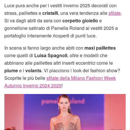
Luce pura anche per i vestiti inverno 2025 decorati con
strass, paillettes e
cristalli
, una vera tendenza alle
sfilate
.
Si va dagli abiti da sera con
corpetto gioiello
e
gonnellone satinato di Pamella Roland ai vestiti 2025 a
portafoglio interamente ricoperti di punti luce.
In scena si fanno largo anche abiti con
maxi paillettes
come quelli di
Luisa Spagnoli
, oltre e modelli che
abbinano alle paillettes altri inserti eccentrici come le
piume
e i
volants
. Vi piacciono i look dei fashion show?
Scoprite le più belle
sfilate della Milano Fashion Week
Autunno Inverno 2024 2025
!