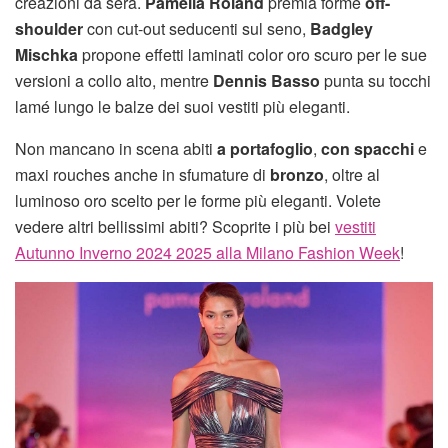
creazioni da sera.
Pamella Roland
premia forme
off-
shoulder
con cut-out seducenti sul seno,
Badgley
Mischka
propone effetti laminati color oro scuro per le sue
versioni a collo alto, mentre
Dennis Basso
punta su tocchi
lamé lungo le balze dei suoi vestiti più eleganti.
Non mancano in scena abiti
a portafoglio
,
con spacchi
e
maxi rouches anche in sfumature di
bronzo
, oltre al
luminoso oro scelto per le forme più eleganti. Volete
vedere altri bellissimi abiti? Scoprite i più bei
vestiti
Autunno Inverno 2024 2025 alla Milano Fashion Week
!