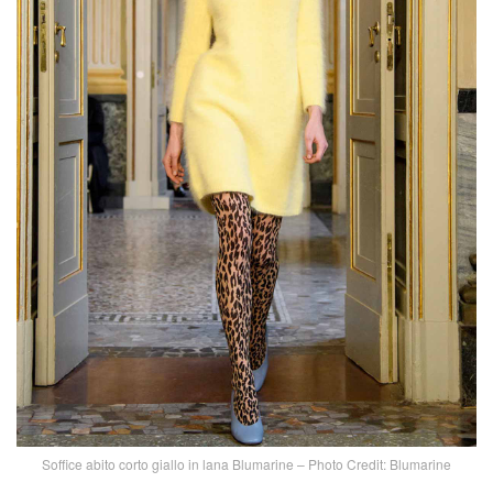
Soffice abito corto giallo in lana Blumarine – Photo Credit: Blumarine