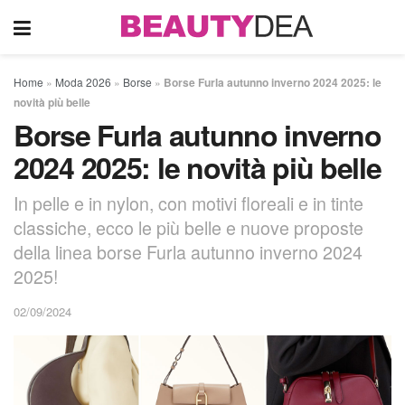
Home
»
Moda 2026
»
Borse
»
Borse Furla autunno inverno 2024 2025: le
novità più belle
Borse Furla autunno inverno
2024 2025: le novità più belle
In pelle e in nylon, con motivi floreali e in tinte
classiche, ecco le più belle e nuove proposte
della linea borse Furla autunno inverno 2024
2025!
02/09/2024