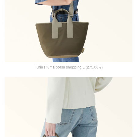
Furla Piuma borsa shopping L (275,00 €)