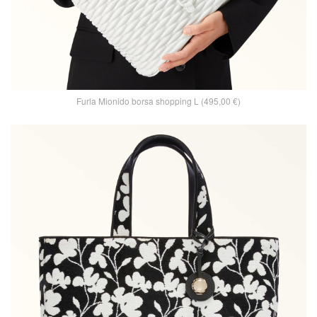
Furla Mionido borsa shopping L (495,00 €)