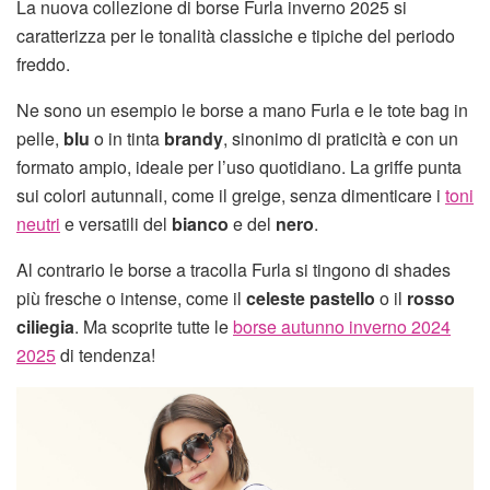
La nuova collezione di borse Furla inverno 2025 si
caratterizza per le tonalità classiche e tipiche del periodo
freddo.
Ne sono un esempio le borse a mano Furla e le tote bag in
pelle,
blu
o in tinta
brandy
, sinonimo di praticità e con un
formato ampio, ideale per l’uso quotidiano. La griffe punta
sui colori autunnali, come il greige, senza dimenticare i
toni
neutri
e versatili del
bianco
e del
nero
.
Al contrario le borse a tracolla Furla si tingono di shades
più fresche o intense, come il
celeste pastello
o il
rosso
ciliegia
. Ma scoprite tutte le
borse autunno inverno 2024
2025
di tendenza!