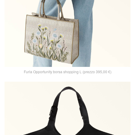
Furla Opportunity borsa shopping L (prezzo 395,00 €)