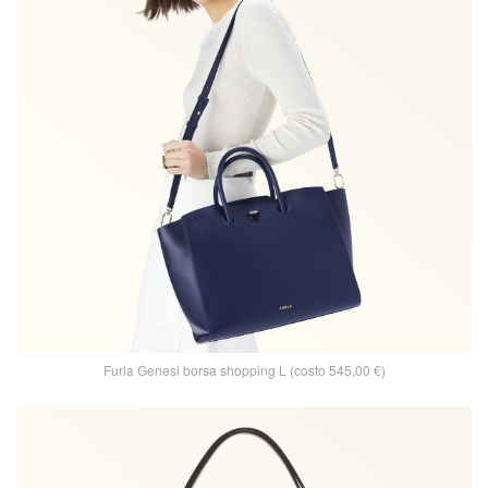
Furla Genesi borsa shopping L (costo 545,00 €)