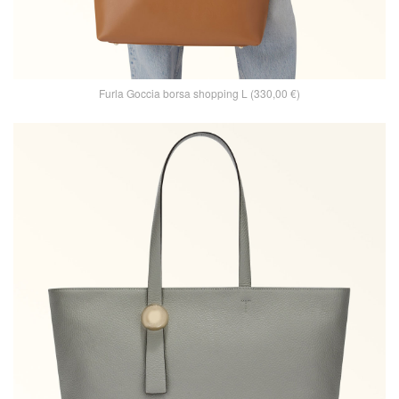
Furla Goccia borsa shopping L (330,00 €)