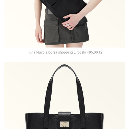
Furla Nuvola borsa shopping L (costo 495,00 €)