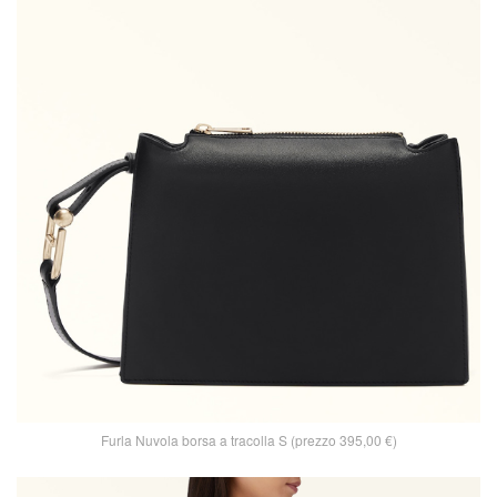
Furla Nuvola borsa a tracolla S (prezzo 395,00 €)