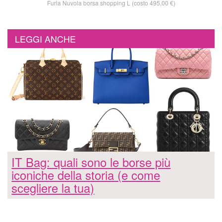
Furla Nuvola borsa shopping L (costo 495,00 €)
LEGGI ANCHE
IT Bag: quali sono le borse più
iconiche della storia (e come
scegliere la tua)