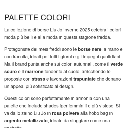
PALETTE COLORI
La collezione di borse Liu Jo inverno 2025 celebra i colori
moda più belli e alla moda in questa stagione fredda.
Protagoniste dei mesi freddi sono le
borse nere
, a mano e
con tracolla, ideali per tutti i giorni e gli impegni quotidiani.
Ma il brand punta anche sui colori autunnali, come il
verde
scuro
e il
marrone
tendente al cuoio, arricchendo le
proposte con
strass
e lavorazioni
trapuntate
che donano
un appeal più sofisticato al design.
Questi colori sono perfettamente in armonia con una
palette che include shades iper femminili e più vistose. Si
va dallo zaino Liu Jo in
rosa polvere
alla hobo bag in
argento metallizzato
, ideale da sfoggiare come una
pochette.