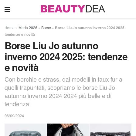
Home
»
Moda 2026
»
Borse
»
Borse Liu Jo autunno inverno 2024 2025:
tendenze e novità
Borse Liu Jo autunno
inverno 2024 2025: tendenze
e novità
Con borchie e strass, dai modelli in faux fur a
quelli trapuntati, scopriamo le borse Liu Jo
autunno inverno 2024 2024 più belle e di
tendenza!
06/09/2024