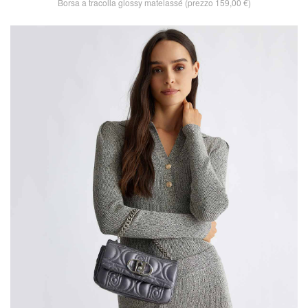
Borsa a tracolla glossy matelassé (prezzo 159,00 €)