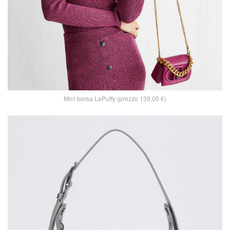
Mini borsa LaPuffy (prezzo 139,00 €)