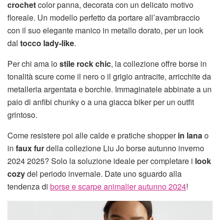
crochet
color panna, decorata con un delicato motivo
floreale. Un modello perfetto da portare all’avambraccio
con il suo elegante manico in metallo dorato, per un look
dal
tocco lady-like
.
Per chi ama lo
stile rock chic
, la collezione offre borse in
tonalità scure come il nero o il grigio antracite, arricchite da
metalleria argentata e borchie. Immaginatele abbinate a un
paio di anfibi chunky o a una giacca biker per un outfit
grintoso.
Come resistere poi alle calde e pratiche shopper
in lana
o
in
faux fur
della collezione Liu Jo borse autunno inverno
2024 2025? Solo la soluzione ideale per completare i
look
cozy
del periodo invernale. Date uno sguardo alla
tendenza di
borse e scarpe animalier autunno 2024
!