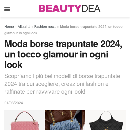
Home
»
Attualità
»
Fashion news
»
Moda borse trapuntate 2024, un tocco
glamour in ogni look
Moda borse trapuntate 2024,
un tocco glamour in ogni
look
Scopriamo i più bei modelli di borse trapuntate
2024 tra cui scegliere, creazioni fashion e
raffinate per ravvivare ogni look!
21/08/2024