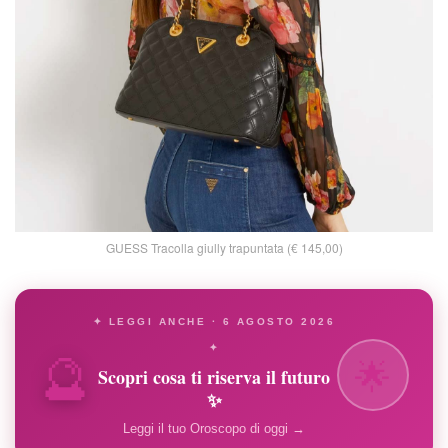
GUESS Tracolla giully trapuntata (€ 145,00)
✦ LEGGI ANCHE · 6 AGOSTO 2026
🔮
✦
🌟
Scopri cosa ti riserva il futuro
✨
Leggi il tuo Oroscopo di oggi →