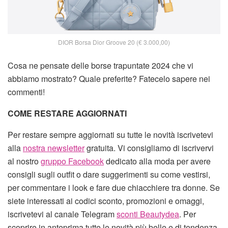
DIOR Borsa Dior Groove 20 (€ 3.000,00)
Cosa ne pensate delle borse trapuntate 2024 che vi
abbiamo mostrato? Quale preferite? Fatecelo sapere nei
commenti!
COME RESTARE AGGIORNATI
Per restare sempre aggiornati su tutte le novità iscrivetevi
alla
nostra newsletter
gratuita. Vi consigliamo di iscrivervi
al nostro
gruppo Facebook
dedicato alla moda per avere
consigli sugli outfit o dare suggerimenti su come vestirsi,
per commentare i look e fare due chiacchiere tra donne. Se
siete interessati ai codici sconto, promozioni e omaggi,
iscrivetevi al canale Telegram
sconti Beautydea
. Per
scoprire in anteprima tutte le novità più belle e di tendenza