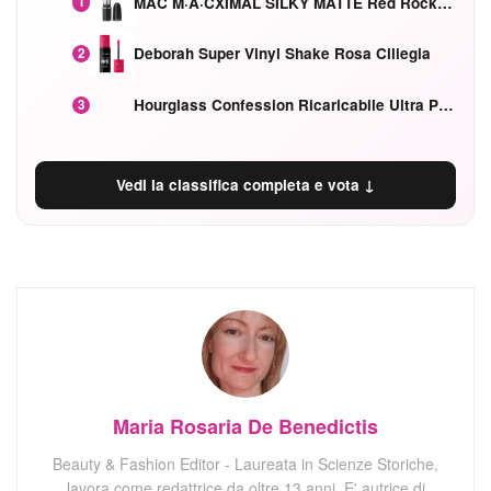
MAC M·A·CXIMAL SILKY MATTE Red Rock mat
1
Deborah Super Vinyl Shake Rosa Ciliegia
2
Hourglass Confession Ricaricabile Ultra Preciso Ad Alta Intensità Secretly Classic Red
3
Vedi la classifica completa e vota ↓
Maria Rosaria De Benedictis
Beauty & Fashion Editor - Laureata in Scienze Storiche,
lavora come redattrice da oltre 13 anni. E' autrice di