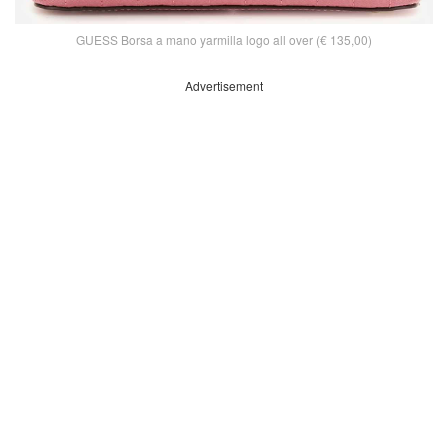
GUESS Borsa a mano yarmilla logo all over (€ 135,00)
Advertisement