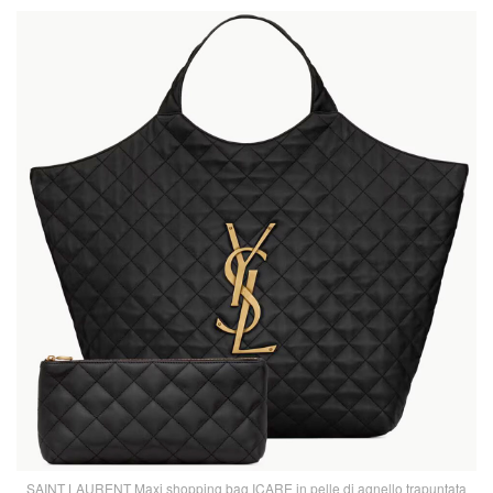
SAINT LAURENT Maxi shopping bag ICARE in pelle di agnello trapuntata