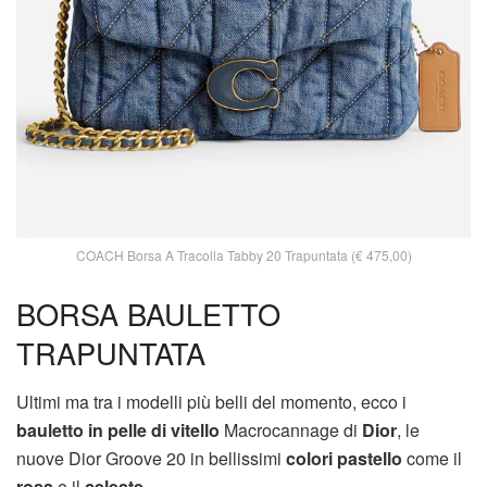
COACH Borsa A Tracolla Tabby 20 Trapuntata (€ 475,00)
BORSA BAULETTO
TRAPUNTATA
Ultimi ma tra i modelli più belli del momento, ecco i
bauletto in pelle di vitello
Macrocannage di
Dior
, le
nuove Dior Groove 20 in bellissimi
colori pastello
come il
rosa
e il
celeste
.