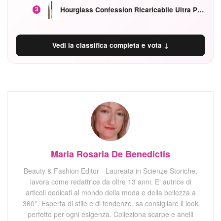
Hourglass Confession Ricaricabile Ultra Preciso Ad Alta Intensità Secretly Classic Red
3
Vedi la classifica completa e vota ↓
Maria Rosaria De Benedictis
Beauty & Fashion Editor - Laureata in Scienze Storiche,
lavora come redattrice da oltre 13 anni. E' autrice di
articoli dedicati al mondo della moda e della bellezza a
360°. Esperta di stile e di tendenze, sa consigliare il look
perfetto per ogni esigenza. Colleziona scarpe e anelli