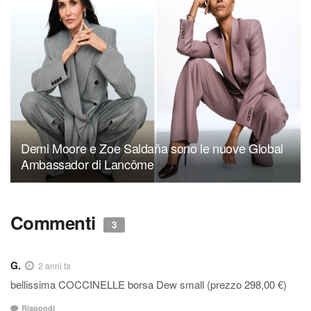
Demi Moore e Zoe Saldaña sono le nuove Global
Ambassador di Lancôme
Commenti
3
G.
2 anni fa
bellissima COCCINELLE borsa Dew small (prezzo 298,00 €)
Rispondi