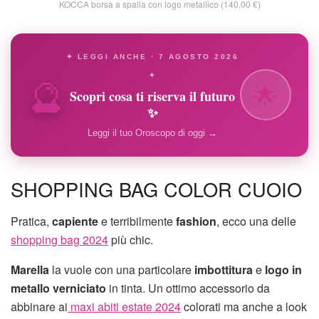
KOCCA borsa a spalla con logo metallico (140,00 €)
✦ LEGGI ANCHE · 7 AGOSTO 2026
🔮
✦
🌟
Scopri cosa ti riserva il futuro
✨
Leggi il tuo Oroscopo di oggi →
SHOPPING BAG COLOR CUOIO
Pratica,
capiente
e terribilmente
fashion
, ecco una delle
shopping bag 2024
più chic.
Marella
la vuole con una particolare
imbottitura
e
logo in
metallo verniciato
in tinta. Un ottimo accessorio da
abbinare ai
maxi abiti estate 2024
colorati ma anche a look