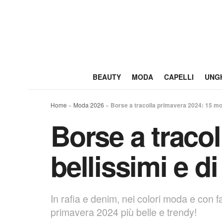
BEAUTY
MODA
CAPELLI
UNG
Home
»
Moda 2026
»
Borse a tracolla primavera 2024: 15 mod
Borse a tracol
bellissimi e d
In rafia e denim, nei colori moda e con fa
primavera 2024 più belle e trendy!