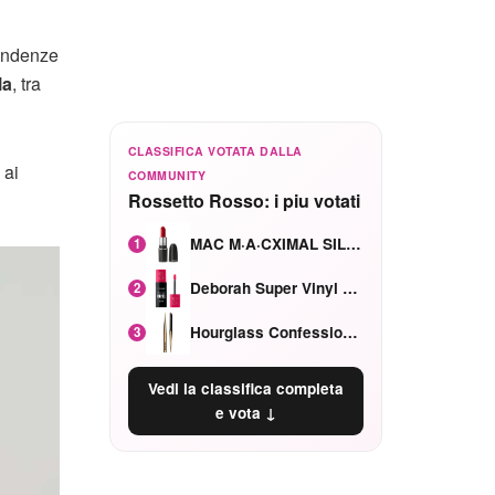
tendenze
lla
, tra
CLASSIFICA VOTATA DALLA
 ai
COMMUNITY
Rossetto Rosso: i piu votati
MAC M·A·CXIMAL SILKY MATTE Red Rock mat
1
Deborah Super Vinyl Shake Rosa Ciliegia
2
Hourglass Confession Ricaricabile Ultra Preciso Ad Alta Intensità Secretly Classic Red
3
Vedi la classifica completa
e vota ↓