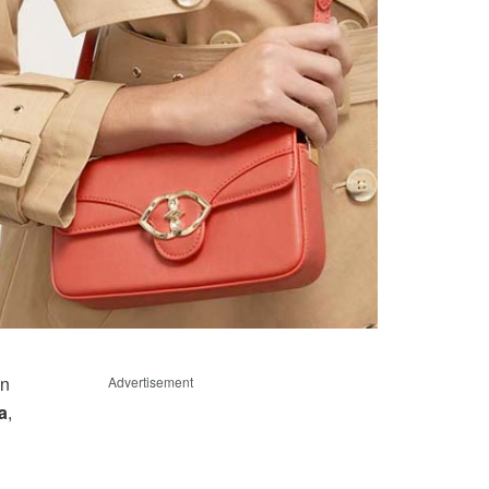
un
Advertisement
a
,