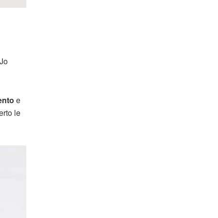
 Jo
ento
e
rto le