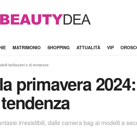
HIE
MATRIMONIO
SHOPPING
ATTUALITÀ
VIP
OROSC
elli bellissimi e di tendenza
la primavera 2024:
i tendenza
ntasie irresistibili, dalle camera bag ai modelli a sec