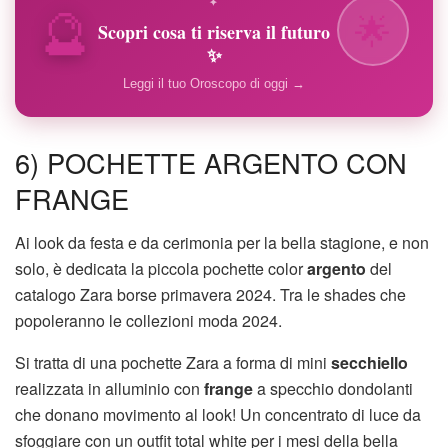
🔮
✦
🌟
Scopri cosa ti riserva il futuro
✨
Leggi il tuo Oroscopo di oggi →
6) POCHETTE ARGENTO CON
FRANGE
Ai look da festa e da cerimonia per la bella stagione, e non
solo, è dedicata la piccola pochette color
argento
del
catalogo Zara borse primavera 2024. Tra le shades che
popoleranno le collezioni moda 2024.
Si tratta di una pochette Zara a forma di mini
secchiello
realizzata in alluminio con
frange
a specchio dondolanti
che donano movimento al look! Un concentrato di luce da
sfoggiare con un outfit total white per i mesi della bella