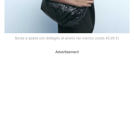
Borsa a spalla con dettaglio di anello nel manico (costo 45,95 €)
Advertisement