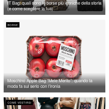
IT Bag: quali sono le borse più iconiche della storia
(e come scegliere la tua)
BORSE
Moschino Apple Bag “Mele Merito”: quando la
moda fa sul serio con l’ironia
COME VESTIRSI