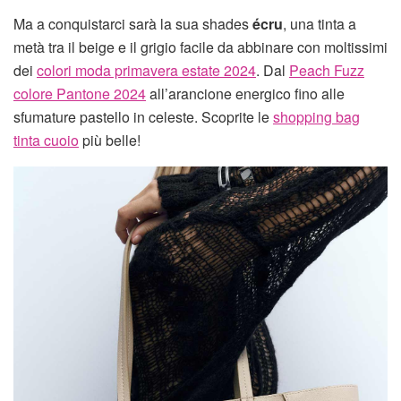
Ma a conquistarci sarà la sua shades
écru
, una tinta a
metà tra il beige e il grigio facile da abbinare con moltissimi
dei
colori moda primavera estate 2024
. Dal
Peach Fuzz
colore Pantone 2024
all’arancione energico fino alle
sfumature pastello in celeste. Scoprite le
shopping bag
tinta cuoio
più belle!