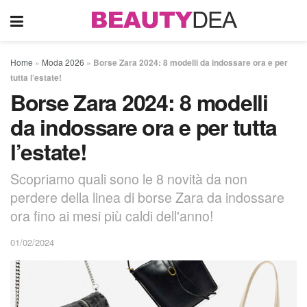
Home
»
Moda 2026
»
Borse Zara 2024: 8 modelli da indossare ora e per
tutta l’estate!
Borse Zara 2024: 8 modelli
da indossare ora e per tutta
l’estate!
Scopriamo quali sono le 8 novità da non
perdere della linea di borse Zara da indossare
ora fino ai mesi più caldi dell'anno!
01/02/2024