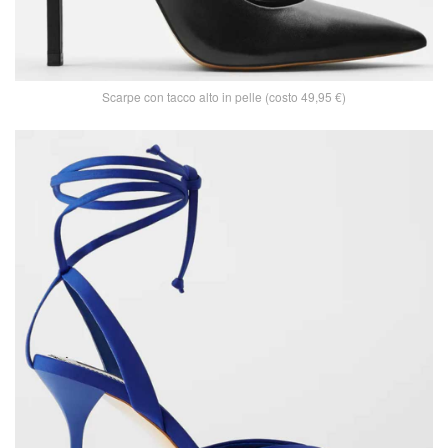
Scarpe con tacco alto in pelle (costo 49,95 €)