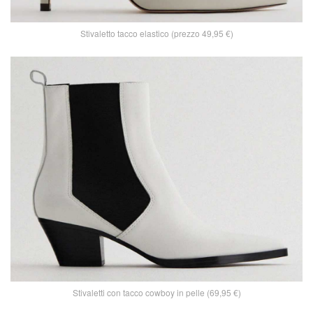
Stivaletto tacco elastico (prezzo 49,95 €)
Stivaletti con tacco cowboy in pelle (69,95 €)