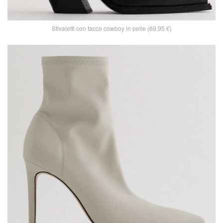
Stivaletti con tacco cowboy in pelle (69,95 €)