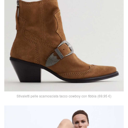
Stivaletti pelle scamosciata tacco cowboy con fibbia (69,95 €)