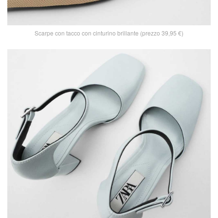
Scarpe con tacco con cinturino brillante (prezzo 39,95 €)