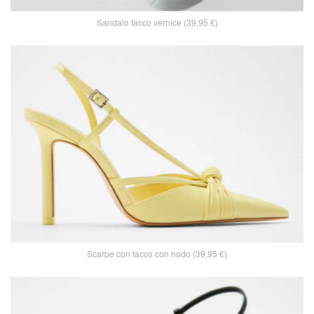
Sandalo tacco vernice (39,95 €)
Scarpe con tacco con nodo (39,95 €)