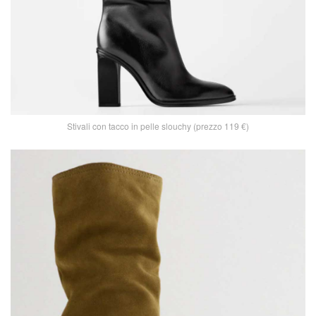
Stivali con tacco in pelle slouchy (prezzo 119 €)