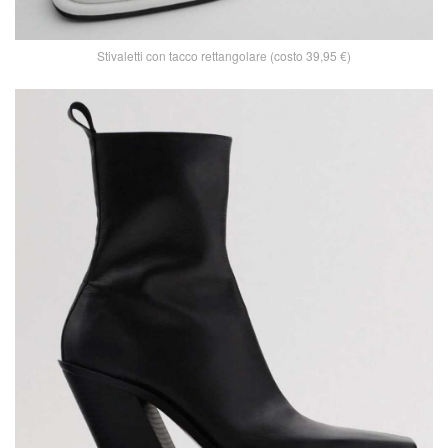
Stivaletti con tacco rettangolare (costo 39,95 €)