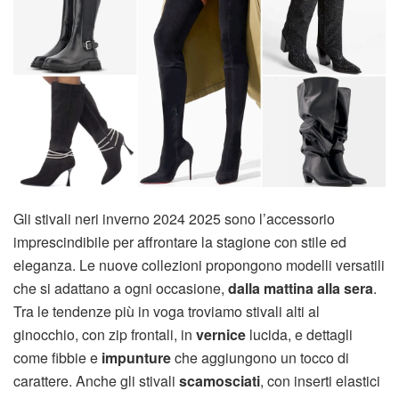
Gli stivali neri inverno 2024 2025 sono l’accessorio
imprescindibile per affrontare la stagione con stile ed
eleganza. Le nuove collezioni propongono modelli versatili
che si adattano a ogni occasione,
dalla mattina alla sera
.
Tra le tendenze più in voga troviamo stivali alti al
ginocchio, con zip frontali, in
vernice
lucida, e dettagli
come fibbie e
impunture
che aggiungono un tocco di
carattere. Anche gli stivali
scamosciati
, con inserti elastici