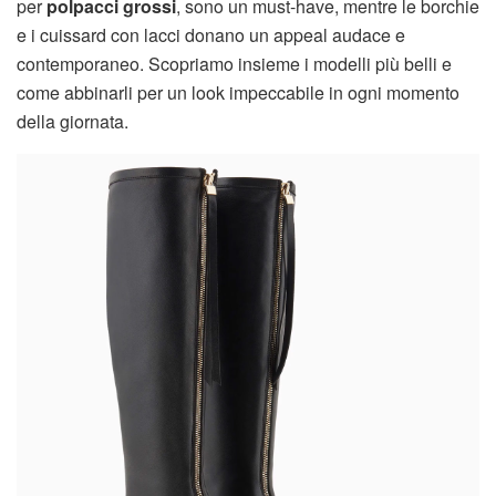
per
polpacci grossi
, sono un must-have, mentre le borchie
e i cuissard con lacci donano un appeal audace e
contemporaneo. Scopriamo insieme i modelli più belli e
come abbinarli per un look impeccabile in ogni momento
della giornata.