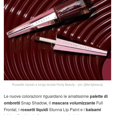
Rossetto liquido a lunga durata Fenty Beauty – pic: @fentybeauty
Le nuove colorazioni riguardano le amatissime
palette di
ombretti
Snap Shadow, il
mascara volumizzante
Full
Frontal, i
rossetti liquidi
Stunna Lip Paint e i
balsami