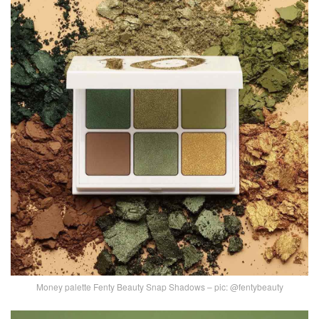
Money palette Fenty Beauty Snap Shadows – pic: @fentybeauty