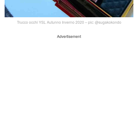
Trucco occhi YSL Autunno Inverno 2020 – pic: @sugakokondo
Advertisement