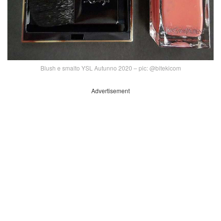
Blush e smalto YSL Autunno 2020 – pic: @bitekicom
Advertisement