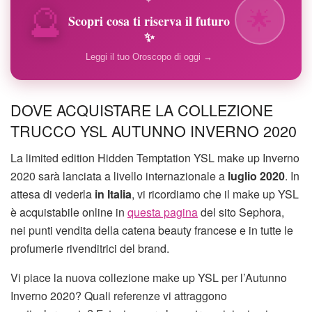
🔮
✦
🌟
Scopri cosa ti riserva il futuro
✨
Leggi il tuo Oroscopo di oggi →
DOVE ACQUISTARE LA COLLEZIONE
TRUCCO YSL AUTUNNO INVERNO 2020
La limited edition Hidden Temptation YSL make up Inverno
2020 sarà lanciata a livello internazionale a
luglio 2020
. In
attesa di vederla
in Italia
, vi ricordiamo che il make up YSL
è acquistabile online in
questa pagina
del sito Sephora,
nei punti vendita della catena beauty francese e in tutte le
profumerie rivenditrici del brand.
Vi piace la nuova collezione make up YSL per l’Autunno
Inverno 2020? Quali referenze vi attraggono