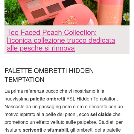
Too Faced Peach Collection:
l'iconica collezione trucco dedicata
alle pesche si rinnova
PALETTE OMBRETTI HIDDEN
TEMPTATION
La prima referenza trucco che vi mostriamo è la
nuovissima
palette ombretti
YSL Hidden Temptation.
Nascoste da un packaging nero e oro e decorato con un
motivo ispirato alla pelle dei pitoni, ecco
sei cialde
che
promettono un effetto velluto sulle palpebre. Studiati per
risultare
scriventi
e
sfumabili
, gli ombretti della palette