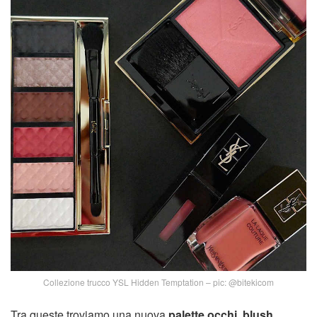
Collezione trucco YSL Hidden Temptation – pic: @bitekicom
Tra queste troviamo una nuova
palette occhi
,
blush
,