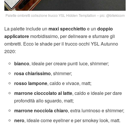
Palette ombretti collezione trucco YSL Hidden Temptation – pic: @bitekicom
La palette include un
maxi specchietto
e un
doppio
applicatore
morbidissimo, per delineare e sfumare gli
ombretti. Ecco le shade per il trucco occhi YSL Autunno
2020:
bianco
, ideale per creare punti luce, shimmer;
rosa chiarissimo
, shimmer;
rosso lampone
, caldo e vivace, matt;
marrone cioccolato al latte
, caldo e ideale per dare
profondità allo sguardo, matt;
marrone nocciola chiaro
, extra luminoso e shimmer;
nero
, ideale come eyeliner e per smokey look, matt.