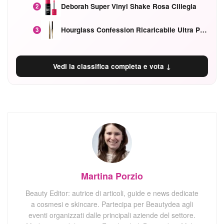
Deborah Super Vinyl Shake Rosa Ciliegia
2
Hourglass Confession Ricaricabile Ultra Preciso Ad Alta Intensità Secretly Classic Red
3
Vedi la classifica completa e vota ↓
Martina Porzio
Beauty Editor: autrice di articoli, guide e news dedicate
a cosmesi e skincare. Partecipa per Beautydea agli
eventi organizzati dalle principali aziende del settore.