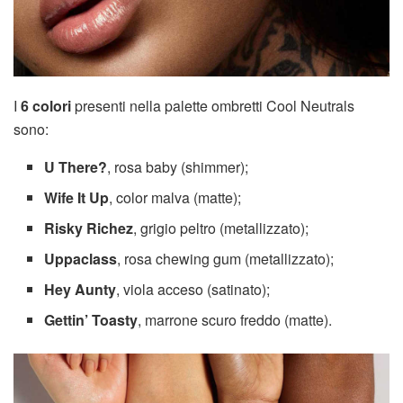
I
6 colori
presenti nella palette ombretti Cool Neutrals
sono:
U There?
, rosa baby (shimmer);
Wife It Up
, color malva (matte);
Risky Richez
, grigio peltro (metallizzato);
Uppaclass
, rosa chewing gum (metallizzato);
Hey Aunty
, viola acceso (satinato);
Gettin’ Toasty
, marrone scuro freddo (matte).