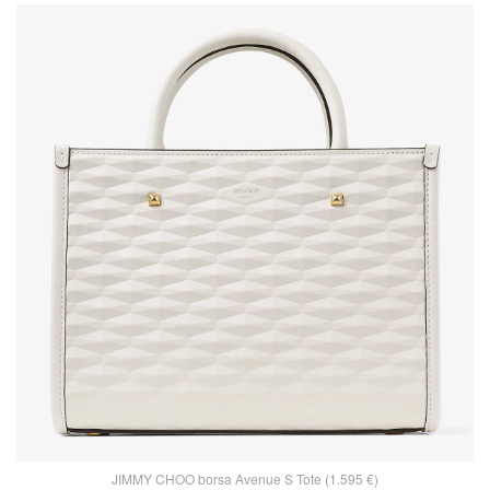
JIMMY CHOO borsa Avenue S Tote (1.595 €)