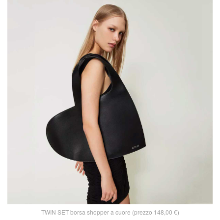
TWIN SET borsa shopper a cuore (prezzo 148,00 €)