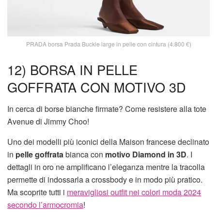
PRADA borsa Prada Buckle large in pelle con cintura (4.800 €)
12) BORSA IN PELLE
GOFFRATA CON MOTIVO 3D
In cerca di borse bianche firmate? Come resistere alla tote
Avenue di Jimmy Choo!
Uno dei modelli più iconici della Maison francese declinato
in
pelle goffrata
bianca con
motivo Diamond in 3D
. I
dettagli in oro ne amplificano l’eleganza mentre la tracolla
permette di indossarla a crossbody e in modo più pratico.
Ma scoprite tutti i
meravigliosi outfit nei colori moda 2024
secondo l’armocromia
!