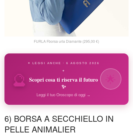
FURLA Fborsa urla Diamante (295,00 €)
✦ LEGGI ANCHE · 6 AGOSTO 2026
🔮
✦
🌟
Scopri cosa ti riserva il futuro
✨
Leggi il tuo Oroscopo di oggi →
6) BORSA A SECCHIELLO IN
PELLE ANIMALIER