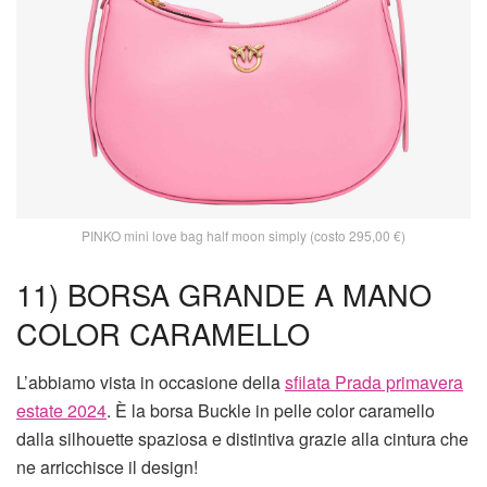
PINKO mini love bag half moon simply (costo 295,00 €)
11) BORSA GRANDE A MANO
COLOR CARAMELLO
L’abbiamo vista in occasione della
sfilata Prada primavera
estate 2024
. È la borsa Buckle in pelle color caramello
dalla silhouette spaziosa e distintiva grazie alla cintura che
ne arricchisce il design!