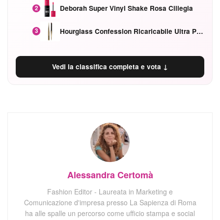
Deborah Super Vinyl Shake Rosa Ciliegia
2
Hourglass Confession Ricaricabile Ultra Preciso Ad Alta Intensità Secretly Classic Red
3
Vedi la classifica completa e vota ↓
Alessandra Certomà
Fashion Editor - Laureata in Marketing e
Comunicazione d'impresa presso La Sapienza di Roma
ha alle spalle un percorso come ufficio stampa e social