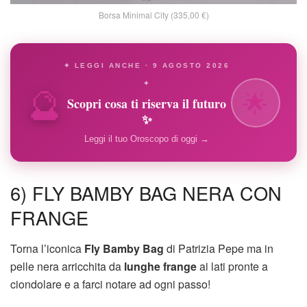
Borsa Minimal City (335,00 €)
✦ LEGGI ANCHE · 9 AGOSTO 2026
🔮
✦
🌟
Scopri cosa ti riserva il futuro
✨
Leggi il tuo Oroscopo di oggi →
6) FLY BAMBY BAG NERA CON
FRANGE
Torna l’iconica
Fly Bamby Bag
di Patrizia Pepe ma in
pelle nera arricchita da
lunghe frange
ai lati pronte a
ciondolare e a farci notare ad ogni passo!