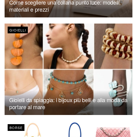
Come scegliere una collana punto luce: modelli,
materiali e prezzi
GIOIELLI
Gioielli da spiaggia: i bijoux più belli e alla moda da
portare al mare
BORSE