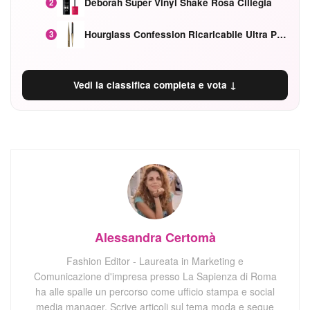
Deborah Super Vinyl Shake Rosa Ciliegia
2
Hourglass Confession Ricaricabile Ultra Preciso Ad Alta Intensità Secretly Classic Red
3
Vedi la classifica completa e vota ↓
Alessandra Certomà
Fashion Editor - Laureata in Marketing e
Comunicazione d'impresa presso La Sapienza di Roma
ha alle spalle un percorso come ufficio stampa e social
media manager. Scrive articoli sul tema moda e segue