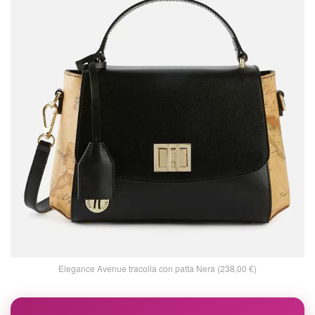
Elegance Avenue tracolla con patta Nera (238,00 €)