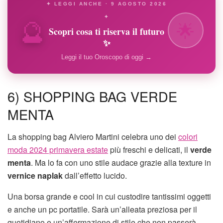
✦ LEGGI ANCHE · 9 AGOSTO 2026
🔮
✦
🌟
Scopri cosa ti riserva il futuro
✨
Leggi il tuo Oroscopo di oggi →
6) SHOPPING BAG VERDE
MENTA
La shopping bag Alviero Martini celebra uno dei
colori
moda 2024 primavera estate
più freschi e delicati, il
verde
menta
. Ma lo fa con uno stile audace grazie alla texture in
vernice naplak
dall’effetto lucido.
Una borsa grande e cool in cui custodire tantissimi oggetti
e anche un pc portatile. Sarà un’alleata preziosa per il
quotidiano e un’affermazione di stile che non passerà