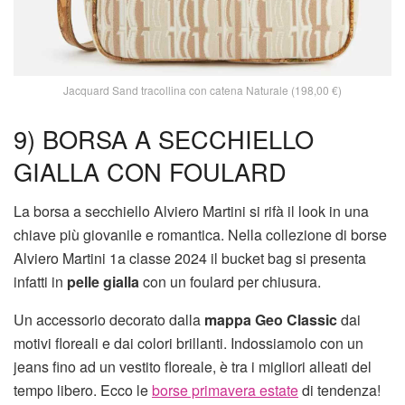
Jacquard Sand tracollina con catena Naturale (198,00 €)
9) BORSA A SECCHIELLO
GIALLA CON FOULARD
La borsa a secchiello Alviero Martini si rifà il look in una
chiave più giovanile e romantica. Nella collezione di borse
Alviero Martini 1a classe 2024 il bucket bag si presenta
infatti in
pelle gialla
con un foulard per chiusura.
Un accessorio decorato dalla
mappa Geo Classic
dai
motivi floreali e dai colori brillanti. Indossiamolo con un
jeans fino ad un vestito floreale, è tra i migliori alleati del
tempo libero. Ecco le
borse primavera estate
di tendenza!