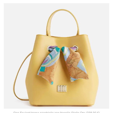
Geo Foulard borsa secchiello con tracolla Giallo Oro (238,00 €)