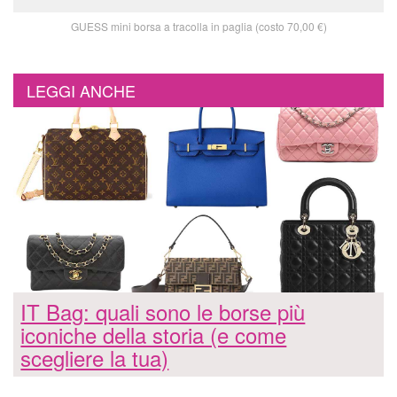
GUESS mini borsa a tracolla in paglia (costo 70,00 €)
LEGGI ANCHE
IT Bag: quali sono le borse più
iconiche della storia (e come
scegliere la tua)