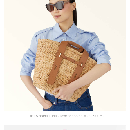
FURLA borsa Furla Giove shopping M (325,00 €)