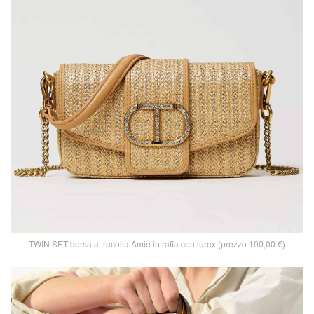
TWIN SET borsa a tracolla Amie in rafia con lurex (prezzo 190,00 €)