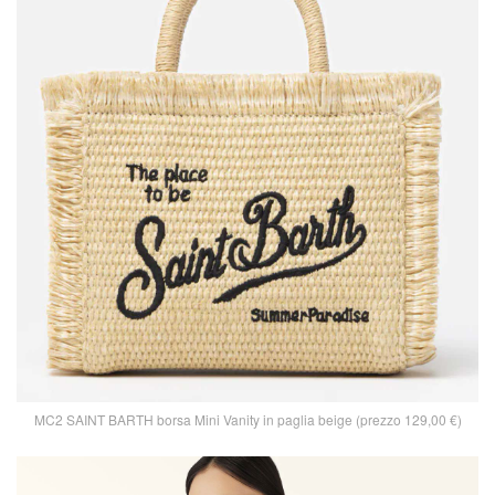
MC2 SAINT BARTH borsa Mini Vanity in paglia beige (prezzo 129,00 €)