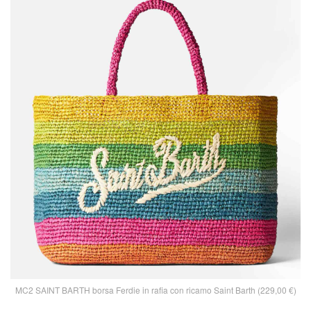
MC2 SAINT BARTH borsa Ferdie in rafia con ricamo Saint Barth (229,00 €)