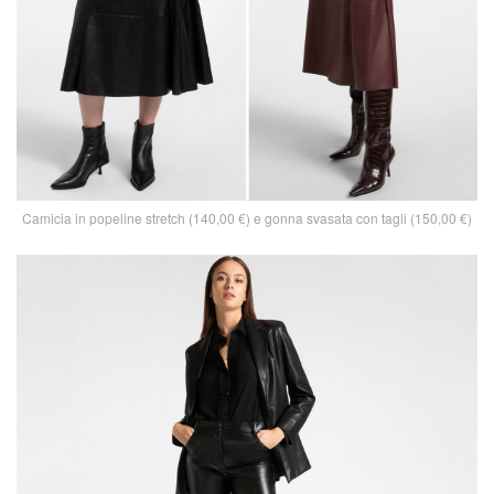
Camicia in popeline stretch (140,00 €) e gonna svasata con tagli (150,00 €)