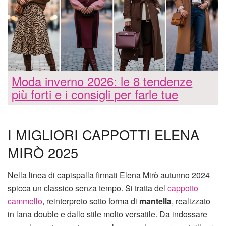
Moda inverno 2026: le 8 tendenze
più forti e i consigli per farle tue
I MIGLIORI CAPPOTTI ELENA
MIRÒ 2025
Nella linea di capispalla firmati Elena Mirò autunno 2024
spicca un classico senza tempo. Si tratta del
cappotto
cammello
, reinterpreto sotto forma di
mantella
, realizzato
in lana double e dallo stile molto versatile. Da indossare