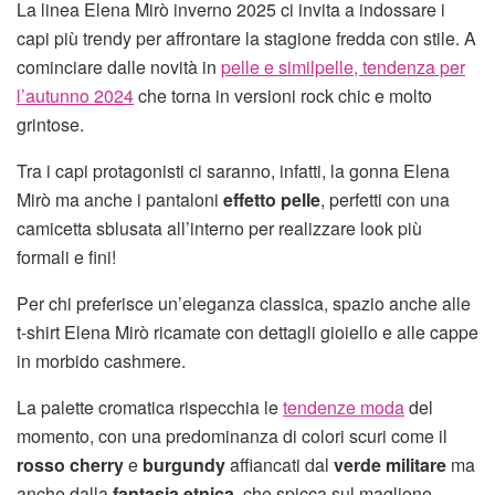
La linea Elena Mirò inverno 2025 ci invita a indossare i
capi più trendy per affrontare la stagione fredda con stile. A
cominciare dalle novità in
pelle e similpelle, tendenza per
l’autunno 2024
che torna in versioni rock chic e molto
grintose.
Tra i capi protagonisti ci saranno, infatti, la gonna Elena
Mirò ma anche i pantaloni
effetto pelle
, perfetti con una
camicetta sblusata all’interno per realizzare look più
formali e fini!
Per chi preferisce un’eleganza classica, spazio anche alle
t-shirt Elena Mirò ricamate con dettagli gioiello e alle cappe
in morbido cashmere.
La palette cromatica rispecchia le
tendenze moda
del
momento, con una predominanza di colori scuri come il
rosso cherry
e
burgundy
affiancati dal
verde militare
ma
anche dalla
fantasia etnica
, che spicca sul maglione