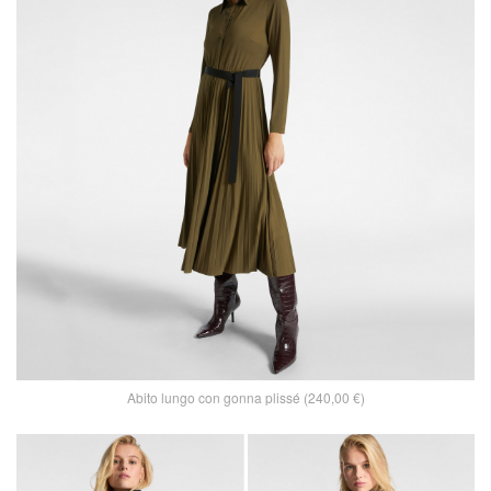
Abito lungo con gonna plissé (240,00 €)