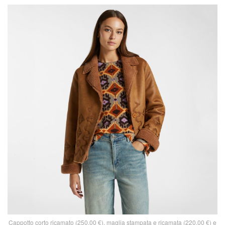
Cappotto corto ricamato (250,00 €), maglia stampata e ricamata (220,00 €) e