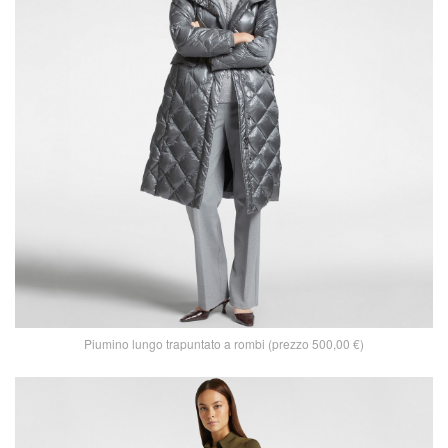
Piumino lungo trapuntato a rombi (prezzo 500,00 €)