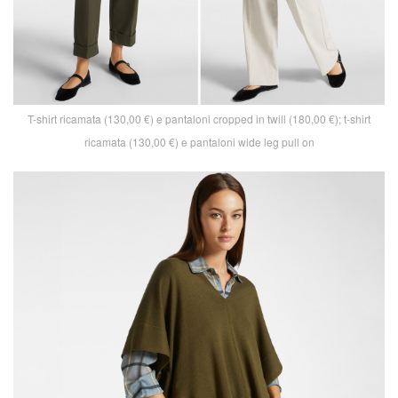
T-shirt ricamata (130,00 €) e pantaloni cropped in twill (180,00 €); t-shirt
ricamata (130,00 €) e pantaloni wide leg pull on