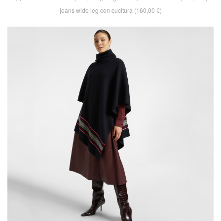
jeans wide leg con cucitura (160,00 €)