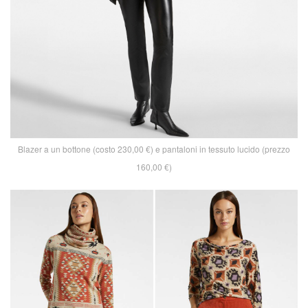
Blazer a un bottone (costo 230,00 €) e pantaloni in tessuto lucido (prezzo
160,00 €)