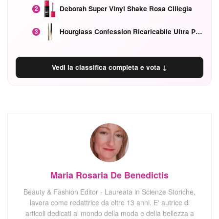
Deborah Super Vinyl Shake Rosa Ciliegia
2
Hourglass Confession Ricaricabile Ultra Preciso Ad Alta Intensità Secretly Classic Red
3
Vedi la classifica completa e vota ↓
Maria Rosaria De Benedictis
Beauty & Fashion Editor - Laureata in Scienze Storiche,
lavora come redattrice da oltre 13 anni. E' autrice di
articoli dedicati al mondo della moda e della bellezza a