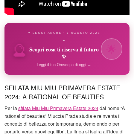
✦ LEGGI ANCHE · 7 AGOSTO 2026
🔮
✦
🌟
Scopri cosa ti riserva il futuro
✨
Leggi il tuo Oroscopo di oggi →
SFILATA MIU MIU PRIMAVERA ESTATE
2024: A RATIONAL OF BEAUTIES
Per la
sfilata Miu Miu Primavera Estate 2024
dal nome “A
rational of beauties” Miuccia Prada studia e reinventa il
concetto di bellezza contemporanea, demolendolo per
portarlo verso nuovi equilibri. La linea si ispira all’idea di