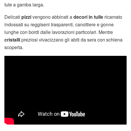
tute a gamba larga.
Delicati
pizzi
vengono abbinati a
decori in tulle
ricamato
indossati su reggiseni trasparenti, canottiere e gonne
lunghe con bordi dalle lavorazioni particolari. Mentre
cristalli
preziosi vivacizzano gli abiti da sera con schiena
scoperta.