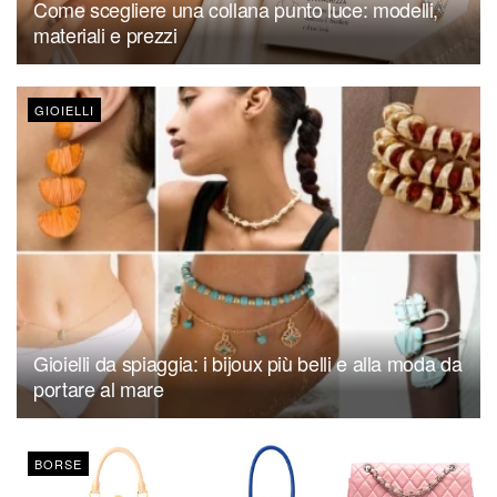
Come scegliere una collana punto luce: modelli,
materiali e prezzi
GIOIELLI
Gioielli da spiaggia: i bijoux più belli e alla moda da
portare al mare
BORSE