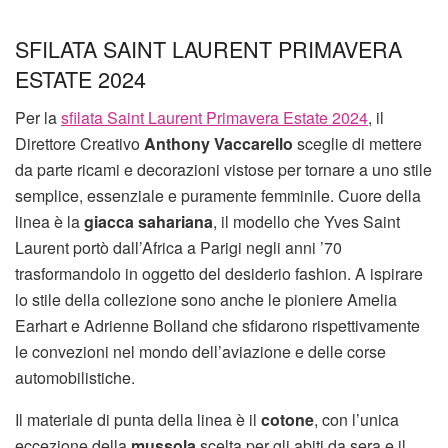
SFILATA SAINT LAURENT PRIMAVERA
ESTATE 2024
Per la
sfilata Saint Laurent Primavera Estate 2024
, il
Direttore Creativo
Anthony Vaccarello
sceglie di mettere
da parte ricami e decorazioni vistose per tornare a uno stile
semplice, essenziale e puramente femminile. Cuore della
linea è la
giacca sahariana
, il modello che Yves Saint
Laurent portò dall’Africa a Parigi negli anni ’70
trasformandolo in oggetto del desiderio fashion. A ispirare
lo stile della collezione sono anche le pioniere Amelia
Earhart e Adrienne Bolland che sfidarono rispettivamente
le convezioni nel mondo dell’aviazione e delle corse
automobilistiche.
Il materiale di punta della linea è il
cotone
, con l’unica
eccezione della
mussola
scelta per gli abiti da sera e il