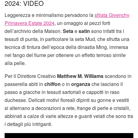
2024: VIDEO
Leggerezza e minimalismo pervadono la
sfilata Givenchy
Primavera Estate 2024
, un omaggio ai pezzi forti
dell’archivio della Maison.
Seta
e
satin
sono infatti tra i
tessuti di punta, in particolare la seta Mud, che sfrutta una
tecnica di tintura dell’epoca della dinastia Ming, immersa
nel fango del fiume per ottenere un effetto terroso simile
alla pelle.
Per il Direttore Creativo
Matthew M. Williams
scendono in
passerella abiti in
chiffon
o in
organza
che lasciano il
passo a giacche in tessuti sartoriali e cappotti in raso
duchesse. Delicati motivi floreali dipinti su gonne e vestiti
si alternano a decorazioni a rete, frange di perle e cristalli,
abbinati a calze di varie altezze e guanti velati che sono tra
i dettagli più intriganti.