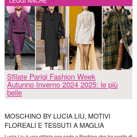
LEGGI ANCHE
Sfilate Parigi Fashion Week
Autunno Inverno 2024 2025: le più
belle
MOSCHINO BY LUCIA LIU, MOTIVI
FLOREALI E TESSUTI A MAGLIA
Lucia Liu è una stilista con sede a Pechino che ha scelto di