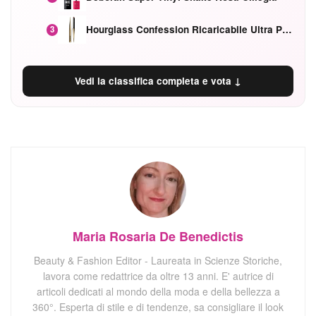
Hourglass Confession Ricaricabile Ultra Preciso Ad Alta Intensità Secretly Classic Red
3
Vedi la classifica completa e vota ↓
Maria Rosaria De Benedictis
Beauty & Fashion Editor - Laureata in Scienze Storiche,
lavora come redattrice da oltre 13 anni. E' autrice di
articoli dedicati al mondo della moda e della bellezza a
360°. Esperta di stile e di tendenze, sa consigliare il look