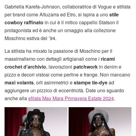
Gabriella Karefa-Johnson, collaboratrice di Vogue e stilista
per brand come Altuzarra ed Etro, si ispira a uno
stile
cowboy raffinato
in cui è il mitico cappello Statson il
protagonista ed è anche un omaggio alla collezione
Moschino estiva del ’94.
La stilista ha mixato la passione di Moschino per il
massimalismo con dettagli artigianali come i
ricami
crochet d’archivio
, lavorazioni
patchwork
in denim e
pizzo e decori vistosi come perline e frange. Non mancano
maxi volants
, orli asimmetrici e
stampe tie-dye
ad
aggiungere un pizzico di eccentricità. Date uno sguardo
anche alla
sfilata Max Mara Primavera Estate 2024
.