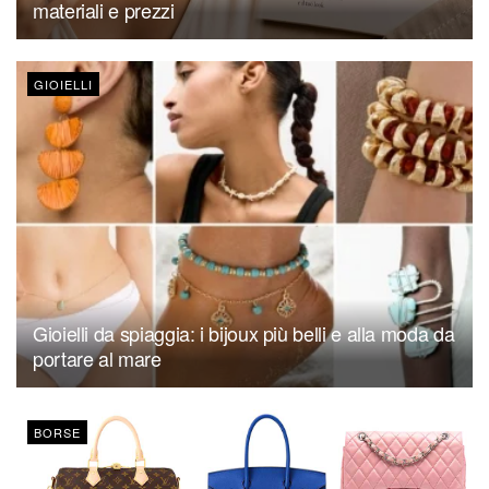
materiali e prezzi
GIOIELLI
Gioielli da spiaggia: i bijoux più belli e alla moda da
portare al mare
BORSE