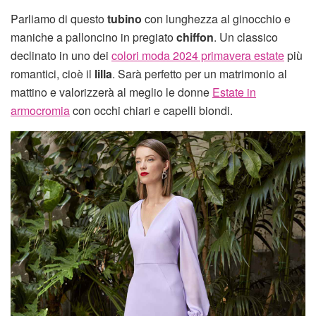
Parliamo di questo
tubino
con lunghezza al ginocchio e
maniche a palloncino in pregiato
chiffon
. Un classico
declinato in uno dei
colori moda 2024 primavera estate
più
romantici, cioè il
lilla
. Sarà perfetto per un matrimonio al
mattino e valorizzerà al meglio le donne
Estate in
armocromia
con occhi chiari e capelli biondi.