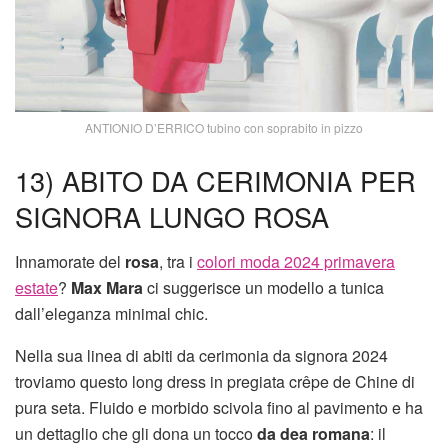
ANTIONIO D’ERRICO tubino con soprabito in pizzo
13) ABITO DA CERIMONIA PER
SIGNORA LUNGO ROSA
Innamorate del
rosa
, tra i
colori moda 2024 primavera
estate
?
Max Mara
ci suggerisce un modello a tunica
dall’eleganza minimal chic.
Nella sua linea di abiti da cerimonia da signora 2024
troviamo questo long dress in pregiata crêpe de Chine di
pura seta. Fluido e morbido scivola fino al pavimento e ha
un dettaglio che gli dona un tocco
da dea romana
: il