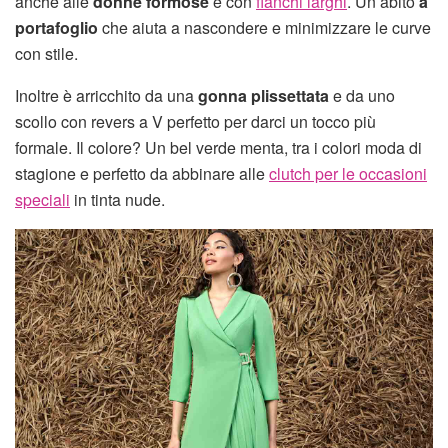
anche alle
donne formose
e con
fianchi larghi
. Un abito
a
portafoglio
che aiuta a nascondere e minimizzare le curve
con stile.
Inoltre è arricchito da una
gonna plissettata
e da uno
scollo con revers a V perfetto per darci un tocco più
formale. Il colore? Un bel verde menta, tra i colori moda di
stagione e perfetto da abbinare alle
clutch per le occasioni
speciali
in tinta nude.