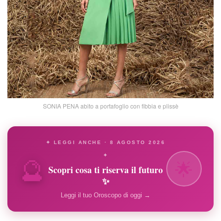
SONIA PENA abito a portafoglio con fibbia e plissè
✦ LEGGI ANCHE · 8 AGOSTO 2026
🔮
✦
🌟
Scopri cosa ti riserva il futuro
✨
Leggi il tuo Oroscopo di oggi →