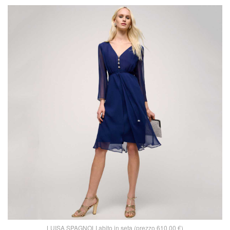
LUISA SPAGNOLI abito in seta (prezzo 610,00 €)