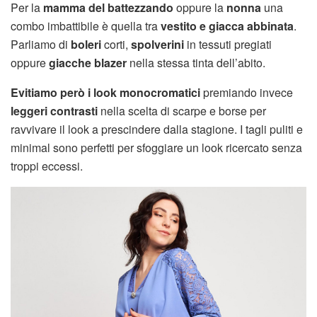
Per la
mamma del battezzando
oppure la
nonna
una
combo imbattibile è quella tra
vestito e giacca abbinata
.
Parliamo di
boleri
corti,
spolverini
in tessuti pregiati
oppure
giacche blazer
nella stessa tinta dell’abito.
Evitiamo però i look monocromatici
premiando invece
leggeri contrasti
nella scelta di scarpe e borse per
ravvivare il look a prescindere dalla stagione. I tagli puliti e
minimal sono perfetti per sfoggiare un look ricercato senza
troppi eccessi.