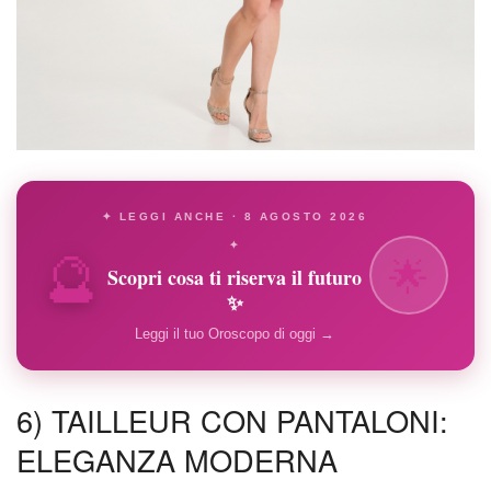
✦ LEGGI ANCHE · 8 AGOSTO 2026
🔮
✦
🌟
Scopri cosa ti riserva il futuro
✨
Leggi il tuo Oroscopo di oggi →
6) TAILLEUR CON PANTALONI:
ELEGANZA MODERNA