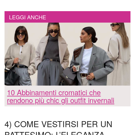
LEGGI ANCHE
10 Abbinamenti cromatici che
rendono più chic gli outfit invernali
4) COME VESTIRSI PER UN
BATTESIMO: L’ELEGANZA