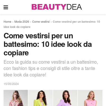
Home
»
Moda 2026
»
Come vestirsi
»
Come vestirsi per un battesimo: 10
idee look da copiare
Come vestirsi per un
battesimo: 10 idee look da
copiare
Ecco la guida su come vestirsi a un battesimo,
con fashion tips e consigli di stile oltre a tante
idee look da copiare!
15/05/2024