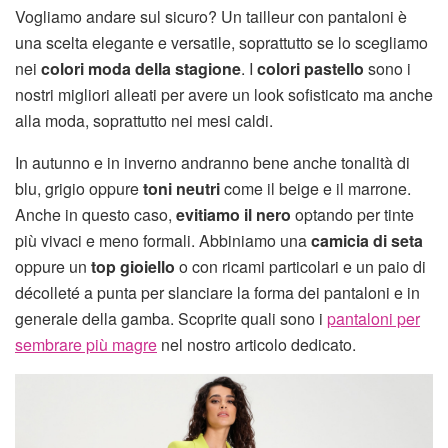
Vogliamo andare sul sicuro? Un tailleur con pantaloni è
una scelta elegante e versatile, soprattutto se lo scegliamo
nei
colori moda della stagione
. I
colori pastello
sono i
nostri migliori alleati per avere un look sofisticato ma anche
alla moda, soprattutto nei mesi caldi.
In autunno e in inverno andranno bene anche tonalità di
blu, grigio oppure
toni neutri
come il beige e il marrone.
Anche in questo caso,
evitiamo il nero
optando per tinte
più vivaci e meno formali. Abbiniamo una
camicia di seta
oppure un
top gioiello
o con ricami particolari e un paio di
décolleté a punta per slanciare la forma dei pantaloni e in
generale della gamba. Scoprite quali sono i
pantaloni per
sembrare più magre
nel nostro articolo dedicato.