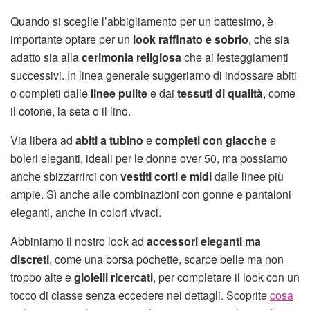
Quando si sceglie l’abbigliamento per un battesimo, è
importante optare per un
look raffinato e sobrio
, che sia
adatto sia alla
cerimonia religiosa
che ai festeggiamenti
successivi. In linea generale suggeriamo di indossare abiti
o completi dalle
linee pulite
e dai
tessuti di qualità
, come
il cotone, la seta o il lino.
Via libera ad
abiti a tubino
e
completi con giacche
e
boleri eleganti, ideali per le donne over 50, ma possiamo
anche sbizzarrirci con
vestiti corti e midi
dalle linee più
ampie. Sì anche alle combinazioni con gonne e pantaloni
eleganti, anche in colori vivaci.
Abbiniamo il nostro look ad
accessori eleganti ma
discreti
, come una borsa pochette, scarpe belle ma non
troppo alte e
gioielli ricercati
, per completare il look con un
tocco di classe senza eccedere nei dettagli. Scoprite
cosa