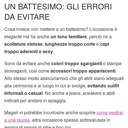
UN BATTESIMO: GLI ERRORI
DA EVITARE
Cosa invece non mettere a un battesimo? L’occasione è
elegante ma ha anche
un tono familiare
, perciò no a
scollature vistose
,
lunghezze troppo corte
e
capi
troppo aderenti
e sexy
.
Sono da evitare anche
colori troppo sgargianti
o stampe
stravaganti, così come
accessori troppo appariscenti
.
Allo stesso modo assicuriamoci che gli abiti siano adeguati
alla cerimonia e al luogo in cui si svolge,
evitando outfit
informali o casual
. No anche a jeans, sneakers e abiti
indicati per andare in spiaggia.
Magari vi potrebbe incuriosire anche scoprire
come vestirsi
a una laurea
, altra occasione spesso sottovalutata in
termini di regole di stile e bon ton.