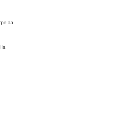
arpe da
lla