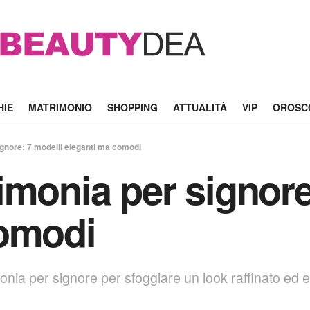
HIE
MATRIMONIO
SHOPPING
ATTUALITÀ
VIP
OROSC
gnore: 7 modelli eleganti ma comodi
imonia per signore
comodi
monia per signore per sfoggiare un look raffinato ed