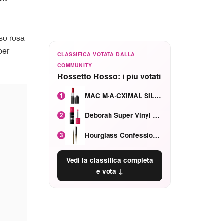
oso rosa
per
CLASSIFICA VOTATA DALLA
COMMUNITY
Rossetto Rosso: i piu votati
MAC M·A·CXIMAL SILKY MATTE Red Rock mat
1
Deborah Super Vinyl Shake Rosa Ciliegia
2
Hourglass Confession Ricaricabile Ultra Preciso Ad Alta Intensità Secretly Classic Red
3
Vedi la classifica completa
e vota ↓