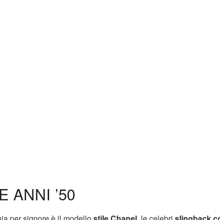
 ANNI ’50
ia per signore è il modello
stile Chanel
, le celebri
slingback c