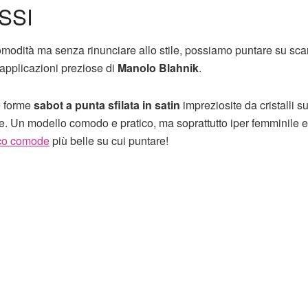
SSI
comodità ma senza rinunciare allo stile, possiamo puntare su sc
 applicazioni preziose di
Manolo Blahnik
.
e forme
sabot a punta sfilata in satin
impreziosite da cristalli su
ede. Un modello comodo e pratico, ma soprattutto iper femminile e
cco comode
più belle su cui puntare!