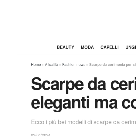
BEAUTY
MODA
CAPELLI
UNG
Home
»
Attualità
»
Fashion news
»
Scarpe da cerimonia per si
Scarpe da cer
eleganti ma 
Ecco i più bei modelli di scarpe da ceri
02/04/2024