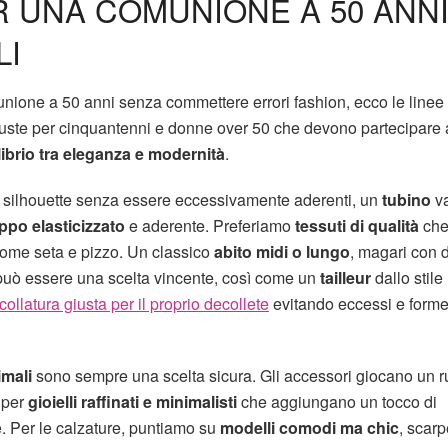
R UNA COMUNIONE A 50 ANNI
LI
nione a 50 anni senza commettere errori fashion, ecco le linee
giuste per cinquantenni e donne over 50 che devono partecipare 
ibrio tra eleganza e modernità
.
ra silhouette senza essere eccessivamente aderenti, un
tubino
v
ppo elasticizzato
e aderente. Preferiamo
tessuti di qualità
ch
 come seta e pizzo. Un classico
abito midi o lungo
, magari con d
 può essere una scelta vincente, così come un
tailleur
dallo stile
collatura giusta per il proprio decollete
evitando eccessi e form
mali
sono sempre una scelta sicura. Gli accessori giocano un r
 per
gioielli raffinati e minimalisti
che aggiungano un tocco di
se. Per le calzature, puntiamo su
modelli comodi ma chic
, scarp