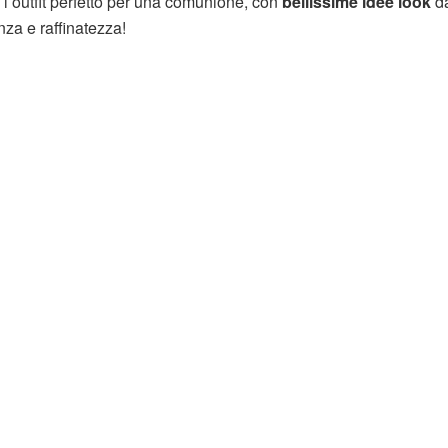
 l’outfit perfetto per una comunione, con
bellissime idee look
da
za e raffinatezza!