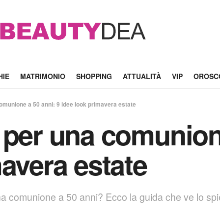
HIE
MATRIMONIO
SHOPPING
ATTUALITÀ
VIP
OROSC
omunione a 50 anni: 9 idee look primavera estate
 per una comunione
mavera estate
 una comunione a 50 anni? Ecco la guida che ve lo sp