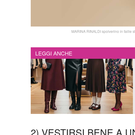
MARINA RINALDI spolverino in faille st
LEGGI ANCHE
2) VESTIRSI BENE A