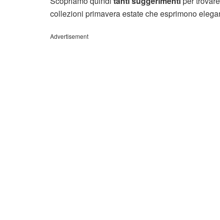
Scopriamo quindi
tanti suggerimenti
per trovare
collezioni primavera estate che esprimono elegan
Advertisement