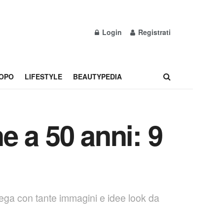
Login
Registrati
OPO
LIFESTYLE
BEAUTYPEDIA
 a 50 anni: 9
iega con tante immagini e idee look da