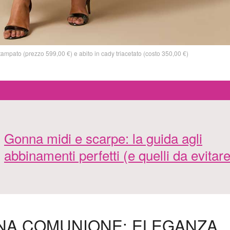
ampato (prezzo 599,00 €) e abito in cady triacetato (costo 350,00 €)
Gonna midi e scarpe: la guida agli
abbinamenti perfetti (e quelli da evitare
 UNA COMUNIONE: ELEGANZA