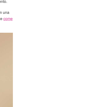
ento.
on una
ite
come