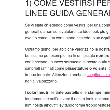
1) COME VESTIRSI PE
LINEE GUIDA GENERA
Se vi state chiedendo come vestirsi per una comu
generali da non sottovalutare! Le idee look più 
evento come una comunione richiedono un
equil
Optiamo quindi per abiti che valorizzino la nost
benissimo per esempio ma in un tessuto
non tro
conferiscano un tocco sofisticato al nostro outfit
sartoriali raffinati come
plissettature o volants
,
troppo formale. Attenzione anche a
scegliere la s
non ci valorizzano.
I
colori neutri
, le
tinte pastello
e le
stampe mini
fondamentale nell’elevare il nostro look: optiamo
luminosità all’outfit, evitando forme troppo visto