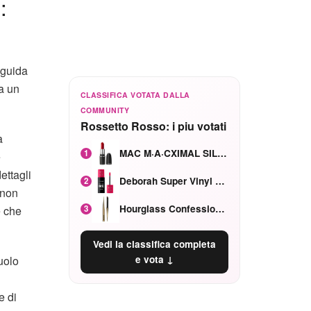
:
 guida
a un
CLASSIFICA VOTATA DALLA
COMMUNITY
Rossetto Rosso: i piu votati
a
MAC M·A·CXIMAL SILKY MATTE Red Rock mat
1
e
ettagli
Deborah Super Vinyl Shake Rosa Ciliegia
2
 non
Hourglass Confession Ricaricabile Ultra Preciso Ad Alta Intensità Secretly Classic Red
3
e che
Vedi la classifica completa
e vota ↓
uolo
e di