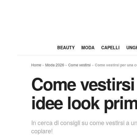
BEAUTY
MODA
CAPELLI
UNG
Home
»
Moda 2026
»
Come vestirsi
»
Come vestirsi per una c
Come vestirsi
idee look pri
In cerca di consigli su come vestirsi a
copiare!