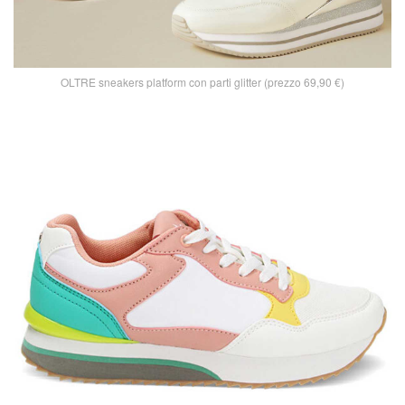
OLTRE sneakers platform con parti glitter (prezzo 69,90 €)