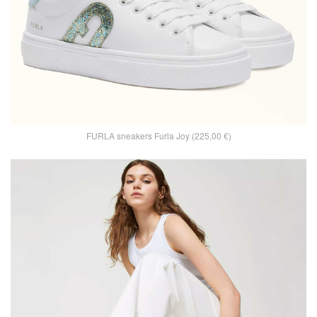
FURLA sneakers Furla Joy (225,00 €)