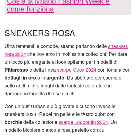
Cos'è la Milano Fashion Week e
come funziona
SNEAKERS ROSA
Ultra femminili e comode, stiamo parlando delle
sneakers
rosa 2024
che troviamo in moltissime collezioni! Per dare
un tocco più elegante al look optiamo per i modelli di
Pittarosso
e della linea
scarpe Geox 2024
con tomaia con
dettagli in oro
o in
argento
. Da abbinare per esempio
sotto abiti midi e lunghi dalle fantasie colorate che
riprendono tonalità di rosa simili!
Con un outfit urban e più giovanile ci sono invece le
sneakers 2024 “Rebel “in pelle e le “Astroloubi” con
borchie
della collezione
scarpe Louboutin 2024
. Un
modello bicolore bianco e rosa pastello con cui