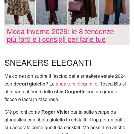
Moda inverno 2026: le 8 tendenze
più forti e i consigli per farle tue
SNEAKERS ELEGANTI
Ma come non subire il fascino delle sneakers estate 2024
con
decori gioiello
? Le
sneakers eleganti
di Tosca Blu si
allineano al trend dello
stile Coquette
con un grande
fiocco e lacci in raso rosa.
C’è poi chi come
Roger Vivier
punta sulle scarpe da
ginnastica con fibbia gioiello in cristalli, il top per un outfit
più accurato come quelli da cocktail. Ma possiamo anche