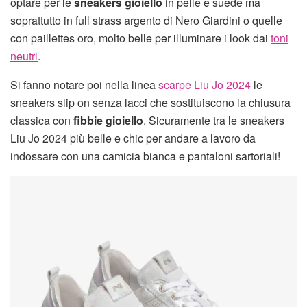
optare per le
sneakers gioiello
in pelle e suede ma
soprattutto in full strass argento di Nero Giardini o quelle
con paillettes oro, molto belle per illuminare i look dai
toni
neutri
.
Si fanno notare poi nella linea
scarpe Liu Jo 2024
le
sneakers slip on senza lacci che sostituiscono la chiusura
classica con
fibbie
gioiello
. Sicuramente tra le sneakers
Liu Jo 2024 più belle e chic per andare a lavoro da
indossare con una camicia bianca e pantaloni sartoriali!