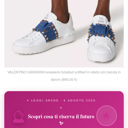
VALENTINO GARAVANI sneakers rockstud untitled in vitello con banda in
denim (690,00 €)
✦ LEGGI ANCHE · 6 AGOSTO 2026
🔮
✦
🌟
Scopri cosa ti riserva il futuro
✨