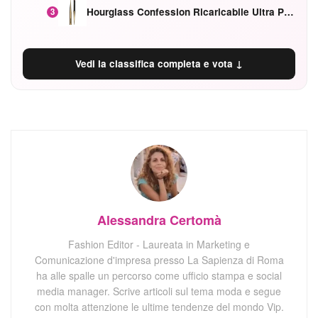
Hourglass Confession Ricaricabile Ultra Preciso Ad Alta Intensità Secretly Classic Red
3
Vedi la classifica completa e vota ↓
Alessandra Certomà
Fashion Editor - Laureata in Marketing e
Comunicazione d'impresa presso La Sapienza di Roma
ha alle spalle un percorso come ufficio stampa e social
media manager. Scrive articoli sul tema moda e segue
con molta attenzione le ultime tendenze del mondo Vip.