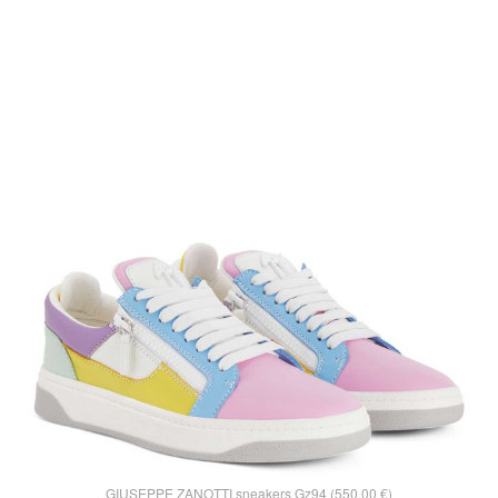
GIUSEPPE ZANOTTI sneakers Gz94 (550,00 €)