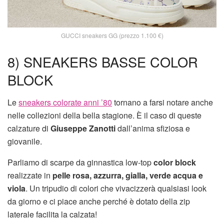
GUCCI sneakers GG (prezzo 1.100 €)
8) SNEAKERS BASSE COLOR
BLOCK
Le
sneakers colorate anni ’80
tornano a farsi notare anche
nelle collezioni della bella stagione. È il caso di queste
calzature di
Giuseppe Zanotti
dall’anima sfiziosa e
giovanile.
Parliamo di scarpe da ginnastica low-top
color block
realizzate in
pelle rosa, azzurra, gialla, verde acqua e
viola
. Un tripudio di colori che vivacizzerà qualsiasi look
da giorno e ci piace anche perché è dotato della zip
laterale facilita la calzata!