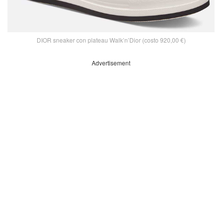
DIOR sneaker con plateau Walk’n’Dior (costo 920,00 €)
Advertisement