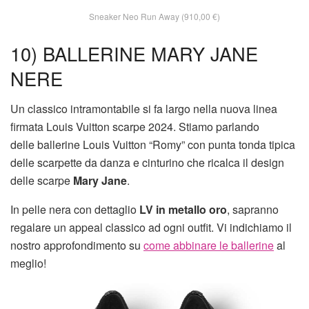
Sneaker Neo Run Away (910,00 €)
10) BALLERINE MARY JANE
NERE
Un classico intramontabile si fa largo nella nuova linea
firmata Louis Vuitton scarpe 2024. Stiamo parlando
delle ballerine Louis Vuitton “Romy” con punta tonda tipica
delle scarpette da danza e cinturino che ricalca il design
delle scarpe
Mary Jane
.
In pelle nera con dettaglio
LV in metallo oro
, sapranno
regalare un appeal classico ad ogni outfit. Vi indichiamo il
nostro approfondimento su
come abbinare le ballerine
al
meglio!