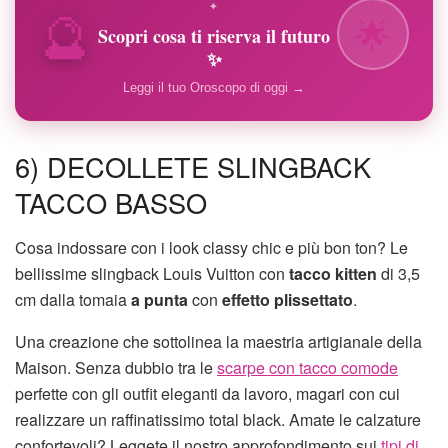
🔮
✦
🌟
Scopri cosa ti riserva il futuro
✨
Leggi il tuo Oroscopo di oggi →
6) DECOLLETE SLINGBACK
TACCO BASSO
Cosa indossare con i look classy chic e più bon ton? Le
bellissime slingback Louis Vuitton con
tacco kitten
di 3,5
cm dalla tomaia
a punta
con
effetto plissettato
.
Una creazione che sottolinea la maestria artigianale della
Maison. Senza dubbio tra le
scarpe con tacco comode
perfette con gli outfit eleganti da lavoro, magari con cui
realizzare un raffinatissimo total black. Amate le calzature
confortevoli? Leggete il nostro approfondimento sui
tipi di