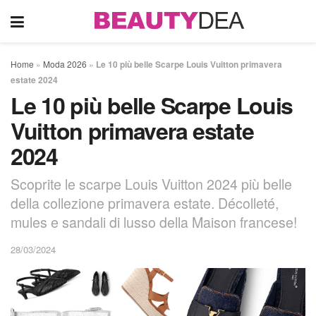
Home
»
Moda 2026
»
Le 10 più belle Scarpe Louis Vuitton primavera
estate 2024
Le 10 più belle Scarpe Louis
Vuitton primavera estate
2024
Scoprite le scarpe Louis Vuitton 2024 più belle
della collezione primavera estate. Décolleté,
mules e sandali di lusso della Maison francese!
28/03/2024