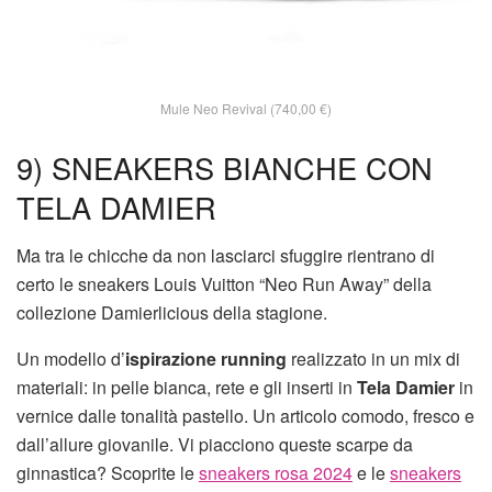
Mule Neo Revival (740,00 €)
9) SNEAKERS BIANCHE CON
TELA DAMIER
Ma tra le chicche da non lasciarci sfuggire rientrano di
certo le sneakers Louis Vuitton “Neo Run Away” della
collezione Damierlicious della stagione.
Un modello d’
ispirazione running
realizzato in un mix di
materiali: in pelle bianca, rete e gli inserti in
Tela Damier
in
vernice dalle tonalità pastello. Un articolo comodo, fresco e
dall’allure giovanile. Vi piacciono queste scarpe da
ginnastica? Scoprite le
sneakers rosa 2024
e le
sneakers