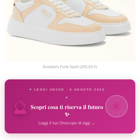
Sneakers Furla Sport (255,00 €)
✦ LEGGI ANCHE · 6 AGOSTO 2026
🔮
✦
🌟
Scopri cosa ti riserva il futuro
✨
Leggi il tuo Oroscopo di oggi →