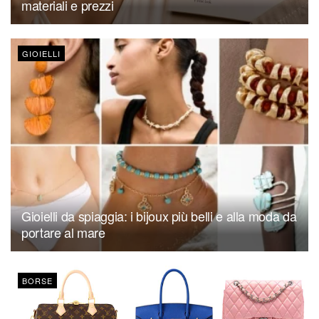
materiali e prezzi
GIOIELLI
Gioielli da spiaggia: i bijoux più belli e alla moda da
portare al mare
BORSE