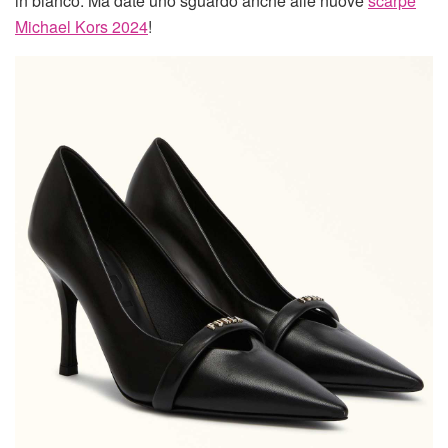
in bianco. Ma date uno sguardo anche alle nuove
scarpe
Michael Kors 2024
!