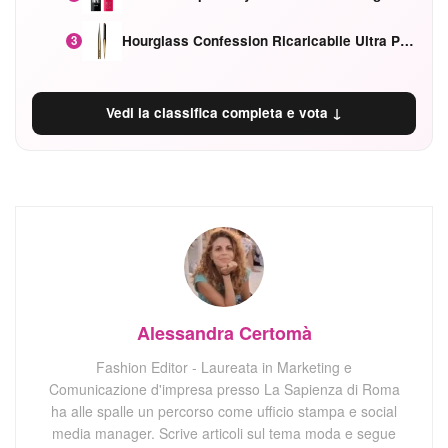
Hourglass Confession Ricaricabile Ultra Preciso Ad Alta Intensità Secretly Classic Red
3
Vedi la classifica completa e vota ↓
Alessandra Certomà
Fashion Editor - Laureata in Marketing e
Comunicazione d'impresa presso La Sapienza di Roma
ha alle spalle un percorso come ufficio stampa e social
media manager. Scrive articoli sul tema moda e segue