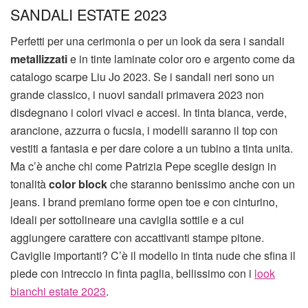
SANDALI ESTATE 2023
Perfetti per una cerimonia o per un look da sera i sandali
metallizzati
e in tinte laminate color oro e argento come da
catalogo scarpe Liu Jo 2023. Se i sandali neri sono un
grande classico, i nuovi sandali primavera 2023 non
disdegnano i colori vivaci e accesi. In tinta bianca, verde,
arancione, azzurra o fucsia, i modelli saranno il top con
vestiti a fantasia e per dare colore a un tubino a tinta unita.
Ma c’è anche chi come Patrizia Pepe sceglie design in
tonalità
color block
che staranno benissimo anche con un
jeans. I brand premiano forme open toe e con cinturino,
ideali per sottolineare una caviglia sottile e a cui
aggiungere carattere con accattivanti stampe pitone.
Caviglie importanti? C’è il modello in tinta nude che sfina il
piede con intreccio in finta paglia, bellissimo con i
look
bianchi estate 2023
.