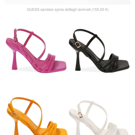
GUESS sandalo syivia dettagli laminati (155,00 €)