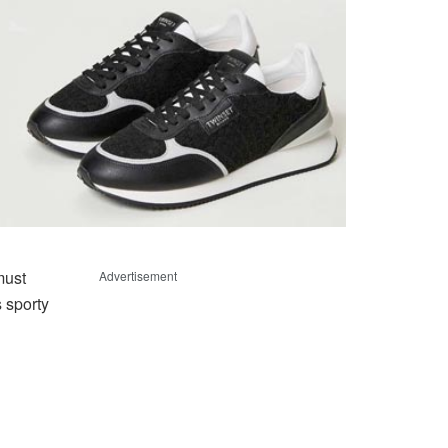
must
Advertisement
s sporty