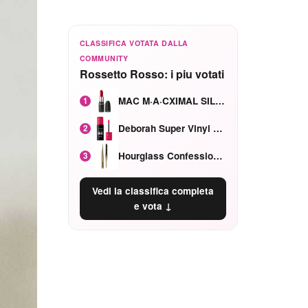
CLASSIFICA VOTATA DALLA
COMMUNITY
Rossetto Rosso: i piu votati
MAC M·A·CXIMAL SILKY MATTE Red Rock mat
1
Deborah Super Vinyl Shake Rosa Ciliegia
2
Hourglass Confession Ricaricabile Ultra Preciso Ad Alta Intensità Secretly Classic Red
3
Vedi la classifica completa
e vota ↓