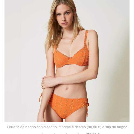
Ferretto da bagno con disegno imprimé e ricamo (90,00 €) e slip da bagno