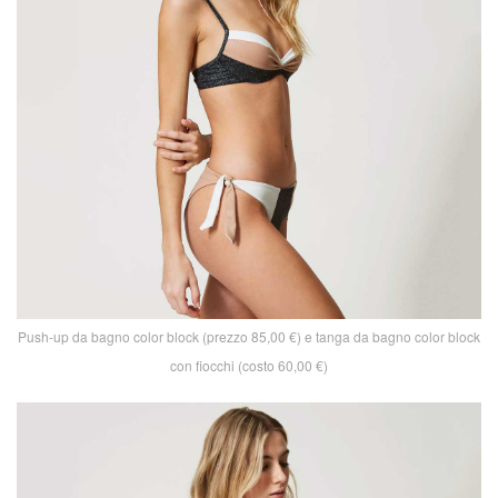
Push-up da bagno color block (prezzo 85,00 €) e tanga da bagno color block
con fiocchi (costo 60,00 €)