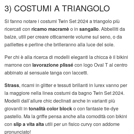
3) COSTUMI A TRIANGOLO
Si fanno notare i costumi Twin Set 2024 a triangolo più
ricercati con
ricamo macramè
o in
sangallo
. Abbelliti da
balze, utili per creare otticamente volume sul seno, o da
paillettes e perline che brilleranno alla luce del sole.
Per chi è alla ricerca di modelli eleganti la chicca è il bikini
marrone con
lavorazione plissé
con logo Oval T al centro
abbinato al sensuale tanga con laccetti.
Strass
, ricami in glitter e tessuti brillanti in lurex vanno per
la maggiore nella linea costumi da bagno Twin Set 2024.
Modelli dall’allure chic declinati anche in varianti più
giovanili in
tonalità color block
o con fantasie tie-dye
pastello. Ma la griffe pensa anche alla comodità con bikini
con
slip a vita alta
utili per un fisico curvy con addome
pronunciato!