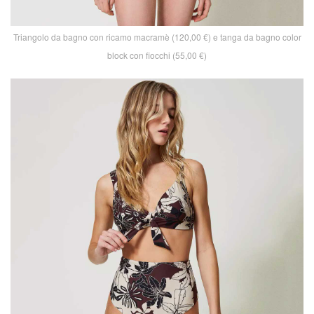
Triangolo da bagno con ricamo macramè (120,00 €) e tanga da bagno color
block con fiocchi (55,00 €)