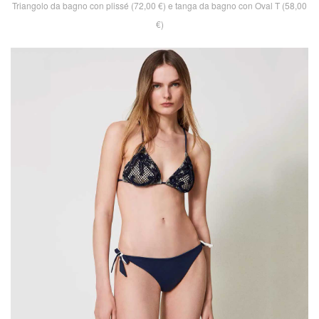
Triangolo da bagno con plissé (72,00 €) e tanga da bagno con Oval T (58,00
€)