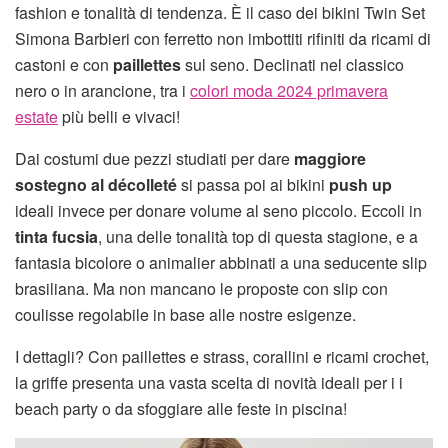
fashion e tonalità di tendenza. È il caso dei bikini Twin Set
Simona Barbieri con ferretto non imbottiti rifiniti da ricami di
castoni e con
paillettes
sul seno. Declinati nel classico
nero o in arancione, tra i
colori moda 2024 primavera
estate
più belli e vivaci!
Dai costumi due pezzi studiati per dare
maggiore
sostegno al décolleté
si passa poi ai bikini
push up
ideali invece per donare volume al seno piccolo. Eccoli in
tinta fucsia
, una delle tonalità top di questa stagione, e a
fantasia bicolore o animalier abbinati a una seducente slip
brasiliana. Ma non mancano le proposte con slip con
coulisse regolabile in base alle nostre esigenze.
I dettagli? Con paillettes e strass, corallini e ricami crochet,
la griffe presenta una vasta scelta di novità ideali per i i
beach party o da sfoggiare alle feste in piscina!