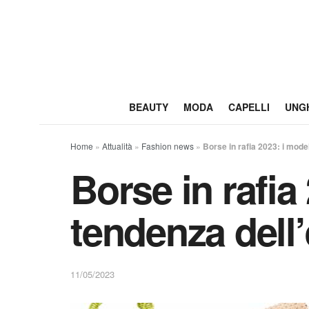
BEAUTY
MODA
CAPELLI
UNG
Home
»
Attualità
»
Fashion news
»
Borse in rafia 2023: i model
Borse in rafia 
tendenza dell’
11/05/2023