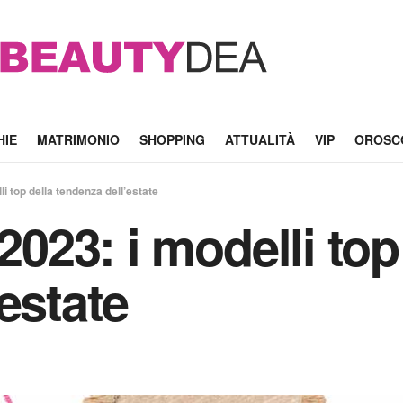
HIE
MATRIMONIO
SHOPPING
ATTUALITÀ
VIP
OROSC
li top della tendenza dell’estate
2023: i modelli top
estate