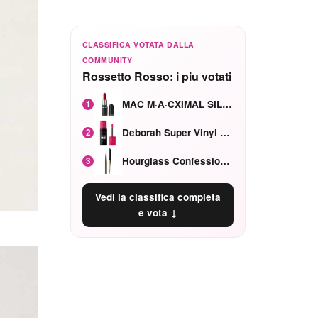
CLASSIFICA VOTATA DALLA
COMMUNITY
Rossetto Rosso: i piu votati
MAC M·A·CXIMAL SILKY MATTE Red Rock mat
1
Deborah Super Vinyl Shake Rosa Ciliegia
2
Hourglass Confession Ricaricabile Ultra Preciso Ad Alta Intensità Secretly Classic Red
3
Vedi la classifica completa
e vota ↓