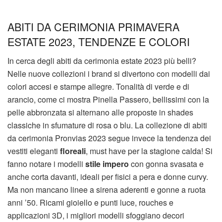
ABITI DA CERIMONIA PRIMAVERA
ESTATE 2023, TENDENZE E COLORI
In cerca degli abiti da cerimonia estate 2023 più belli?
Nelle nuove collezioni i brand si divertono con modelli dai
colori accesi e stampe allegre. Tonalità di verde e di
arancio, come ci mostra Pinella Passero, bellissimi con la
pelle abbronzata si alternano alle proposte in shades
classiche in sfumature di rosa o blu. La collezione di abiti
da cerimonia Pronvias 2023 segue invece la tendenza dei
vestiti eleganti
floreali
, must have per la stagione calda! Si
fanno notare i modelli
stile impero
con gonna svasata e
anche corta davanti, ideali per fisici a pera e donne curvy.
Ma non mancano linee a sirena aderenti e gonne a ruota
anni ’50. Ricami gioiello e punti luce, rouches e
applicazioni 3D, i migliori modelli sfoggiano decori