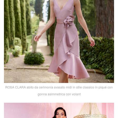
ROSA CLARA abito da cerimonia svasato midi in stile classico in piqué con
gonna asimmetrica con volant