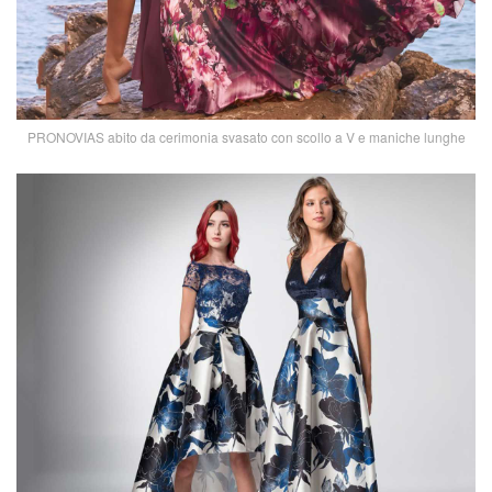
PRONOVIAS abito da cerimonia svasato con scollo a V e maniche lunghe