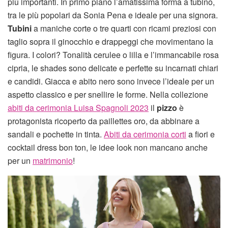
più importanti. In primo piano l’amatissima forma a tubino,
tra le più popolari da Sonia Pena e ideale per una signora.
Tubini
a maniche corte o tre quarti con ricami preziosi con
taglio sopra il ginocchio e drappeggi che movimentano la
figura. I colori? Tonalità cerulee o lilla e l’immancabile rosa
cipria, le shades sono delicate e perfette su incarnati chiari
e candidi. Giacca e abito nero sono invece l’ideale per un
aspetto classico e per snellire le forme. Nella collezione
abiti da cerimonia Luisa Spagnoli 2023
il
pizzo
è
protagonista ricoperto da paillettes oro, da abbinare a
sandali e pochette in tinta.
Abiti da cerimonia corti
a fiori e
cocktail dress bon ton, le idee look non mancano anche
per un
matrimonio
!