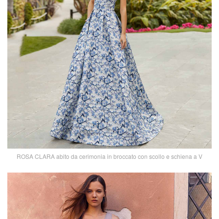
ROSA CLARA abito da cerimonia in broccato con scollo e schiena a V