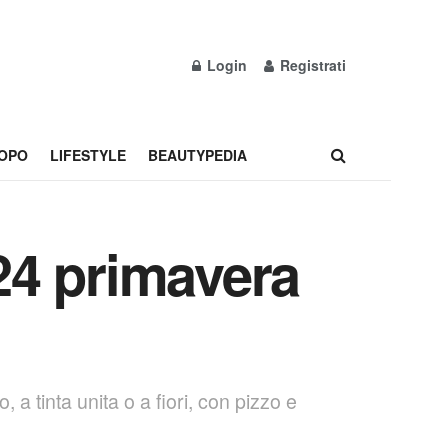
Login
Registrati
OPO
LIFESTYLE
BEAUTYPEDIA
024 primavera
a tinta unita o a fiori, con pizzo e