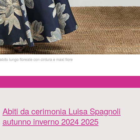
ito lungo floreale con cintura e maxi fiore
Abiti da cerimonia Luisa Spagnoli
autunno inverno 2024 2025