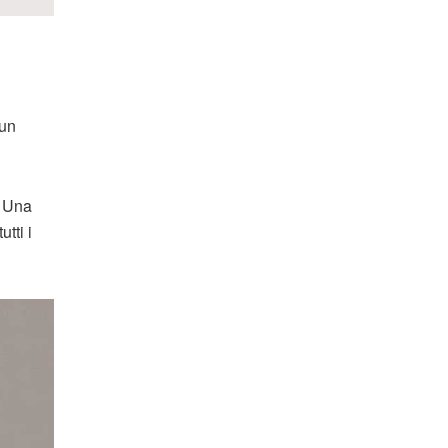
 un
. Una
tti i