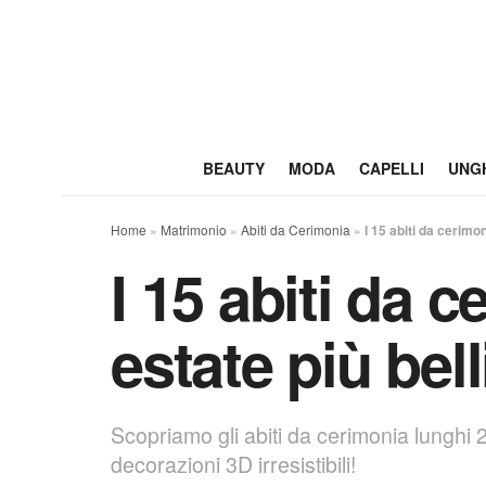
BEAUTY
MODA
CAPELLI
UNG
Home
»
Matrimonio
»
Abiti da Cerimonia
»
I 15 abiti da cerimo
I 15 abiti da 
estate più bell
Scopriamo gli abiti da cerimonia lunghi 2
decorazioni 3D irresistibili!