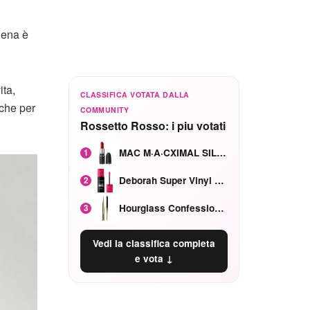
Pena è
ita,
CLASSIFICA VOTATA DALLA
che per
COMMUNITY
Rossetto Rosso: i piu votati
MAC M·A·CXIMAL SILKY MATTE Red Rock mat
1
Deborah Super Vinyl Shake Rosa Ciliegia
2
Hourglass Confession Ricaricabile Ultra Preciso Ad Alta Intensità Secretly Classic Red
3
Vedi la classifica completa
e vota ↓