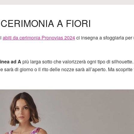
 CERIMONIA A FIORI
di
abiti da cerimonia Pronovias 2024
ci insegna a sfoggiarla per
linea ad A
più larga sotto che valorizzerà ogni tipo di silhouette
sarà di giorno o il rito delle nozze sarà all’aperto. Ma scoprite tu