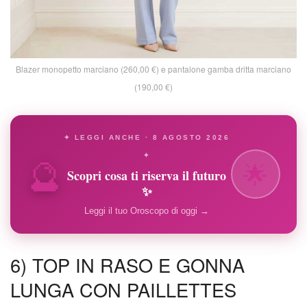
Blazer monopetto marciano (260,00 €) e pantalone gamba dritta marciano
(190,00 €)
✦ LEGGI ANCHE · 8 AGOSTO 2026
🔮
✦
🌟
Scopri cosa ti riserva il futuro
✨
Leggi il tuo Oroscopo di oggi →
6) TOP IN RASO E GONNA
LUNGA CON PAILLETTES