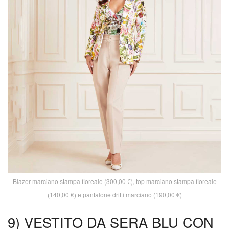
Blazer marciano stampa floreale (300,00 €), top marciano stampa floreale
(140,00 €) e pantalone dritti marciano (190,00 €)
9) VESTITO DA SERA BLU CON