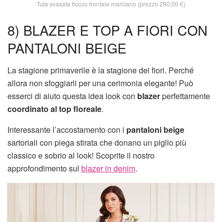
Tuta svasata fiocco frontale marciano (prezzo 280,00 €)
8) BLAZER E TOP A FIORI CON
PANTALONI BEIGE
La stagione primaverile è la stagione dei fiori. Perché
allora non sfoggiarli per una cerimonia elegante! Può
esserci di aiuto questa idea look con
blazer
perfettamente
coordinato al top floreale
.
Interessante l’accostamento con i
pantaloni beige
sartoriali con piega stirata che donano un piglio più
classico e sobrio al look! Scoprite il nostro
approfondimento sul
blazer in denim
.