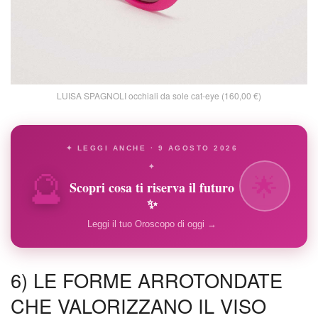
LUISA SPAGNOLI occhiali da sole cat-eye (160,00 €)
✦ LEGGI ANCHE · 9 AGOSTO 2026
🔮
✦
🌟
Scopri cosa ti riserva il futuro
✨
Leggi il tuo Oroscopo di oggi →
6) LE FORME ARROTONDATE
CHE VALORIZZANO IL VISO