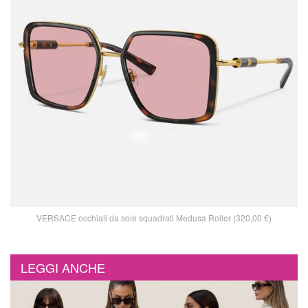
VERSACE occhiali da sole squadrati Medusa Roller (320,00 €)
LEGGI ANCHE