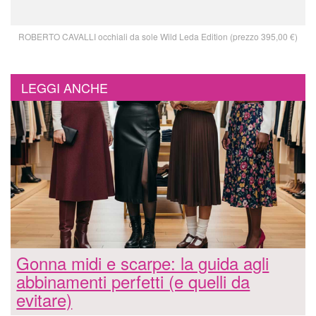
ROBERTO CAVALLI occhiali da sole Wild Leda Edition (prezzo 395,00 €)
LEGGI ANCHE
Gonna midi e scarpe: la guida agli
abbinamenti perfetti (e quelli da
evitare)