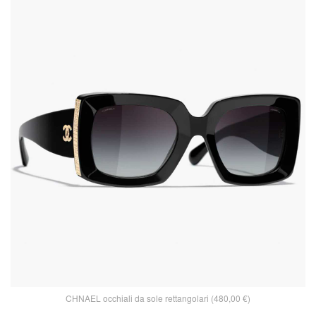
CHNAEL occhiali da sole rettangolari (480,00 €)