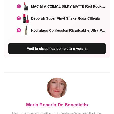
MAC M·A·CXIMAL SILKY MATTE Red Rock mat
1
Deborah Super Vinyl Shake Rosa Ciliegia
2
Hourglass Confession Ricaricabile Ultra Preciso Ad Alta Intensità Secretly Classic Red
3
Vedi la classifica completa e vota ↓
Maria Rosaria De Benedictis
Beauty & Fashion Editor - Laureata in Scienze Storiche,