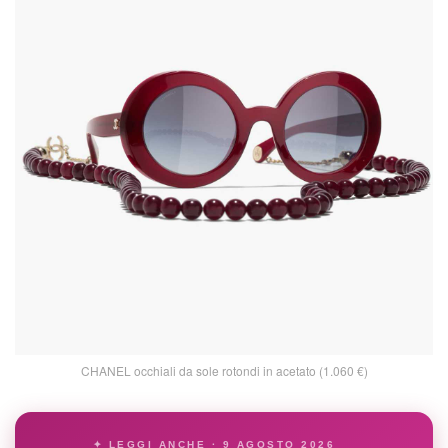
CHANEL occhiali da sole rotondi in acetato (1.060 €)
✦ LEGGI ANCHE · 9 AGOSTO 2026