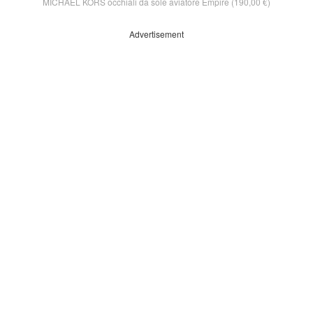
MICHAEL KORS occhiali da sole aviatore Empire (190,00 €)
Advertisement