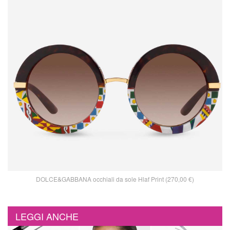
DOLCE&GABBANA occhiali da sole Hlaf Print (270,00 €)
LEGGI ANCHE