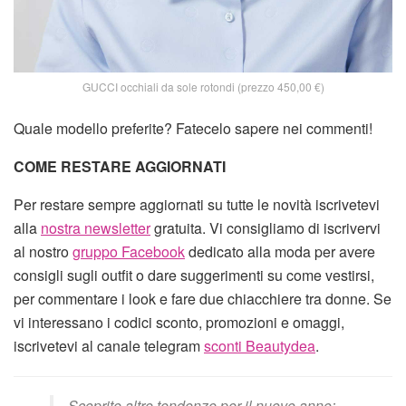
GUCCI occhiali da sole rotondi (prezzo 450,00 €)
Quale modello preferite? Fatecelo sapere nei commenti!
COME RESTARE AGGIORNATI
Per restare sempre aggiornati su tutte le novità iscrivetevi
alla
nostra newsletter
gratuita. Vi consigliamo di iscrivervi
al nostro
gruppo Facebook
dedicato alla moda per avere
consigli sugli outfit o dare suggerimenti su come vestirsi,
per commentare i look e fare due chiacchiere tra donne. Se
vi interessano i codici sconto, promozioni e omaggi,
iscrivetevi al canale telegram
sconti Beautydea
.
Scoprite altre tendenze per il nuovo anno: