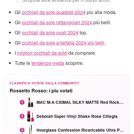
Gli
occhiali da sole quadrati 2024
più alla moda.
Gli
occhiali da sole rettangolari 2024
più belli.
Gli
occhiali da sole ovali 2024
top.
Gli
occhiali da sole a farfalla 2024 più belli
.
I
migliori occhiali da sole
da comprare.
Tutte le
tendenze moda
scoprire.
CLASSIFICA VOTATA DALLA COMMUNITY
Rossetto Rosso: i piu votati
MAC M·A·CXIMAL SILKY MATTE Red Rock mat
1
Deborah Super Vinyl Shake Rosa Ciliegia
2
Hourglass Confession Ricaricabile Ultra Preciso Ad Alta Intensità Secretly Classic Red
3