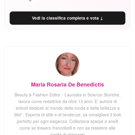
Vedi la classifica completa e vota ↓
Maria Rosaria De Benedictis
Beauty & Fashion Editor - Laureata in Scienze Storiche,
lavora come redattrice da oltre 13 anni. E' autrice di
articoli dedicati al mondo della moda e della bellezza a
360°. Esperta di stile e di tendenze, sa consigliare il look
perfetto per ogni esigenza. Colleziona scarpe e anelli
come se fossero francobolli e non sa resistere alle
novità di skincare!