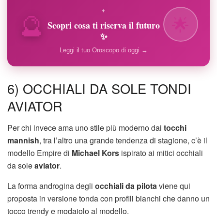
🔮
✦
🌟
Scopri cosa ti riserva il futuro
✨
Leggi il tuo Oroscopo di oggi →
6) OCCHIALI DA SOLE TONDI
AVIATOR
Per chi invece ama uno stile più moderno dai
tocchi
mannish
, tra l’altro una grande tendenza di stagione, c’è il
modello Empire di
Michael Kors
ispirato ai mitici occhiali
da sole
aviator
.
La forma androgina degli
occhiali da pilota
viene qui
proposta in versione tonda con profili bianchi che danno un
tocco trendy e modaiolo al modello.