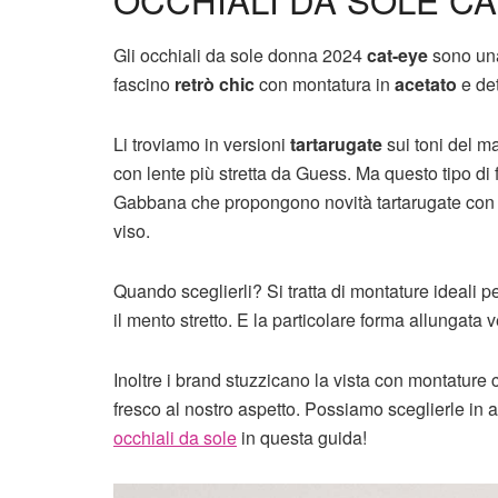
Gli occhiali da sole donna 2024
cat-eye
sono una
fascino
retrò chic
con montatura in
acetato
e det
Li troviamo in versioni
tartarugate
sui toni del ma
con lente più stretta da Guess. Ma questo tipo di
Gabbana che propongono novità tartarugate co
viso.
Quando sceglierli? Si tratta di montature ideali p
il mento stretto. E la particolare forma allungata ver
Inoltre i brand stuzzicano la vista con montature 
fresco al nostro aspetto. Possiamo sceglierle in 
occhiali da sole
in questa guida!