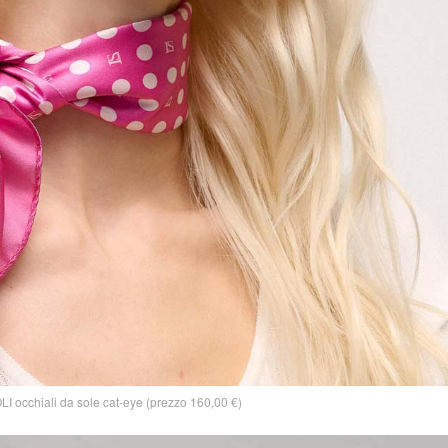
 occhiali da sole cat-eye (prezzo 160,00 €)