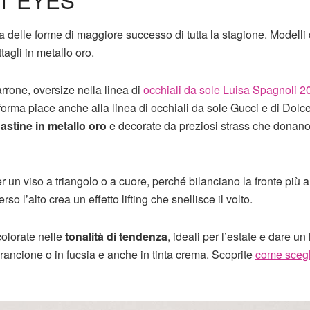
 delle forme di maggiore successo di tutta la stagione. Modelli 
tagli in metallo oro.
rrone, oversize nella linea di
occhiali da sole Luisa Spagnoli 2
 forma piace anche alla linea di occhiali da sole Gucci e di Dolc
n
astine in metallo oro
e decorate da preziosi strass che donano
er un viso a triangolo o a cuore, perché bilanciano la fronte più 
so l’alto crea un effetto lifting che snellisce il volto.
colorate nelle
tonalità di tendenza
, ideali per l’estate e dare un
arancione o in fucsia e anche in tinta crema. Scoprite
come scegli