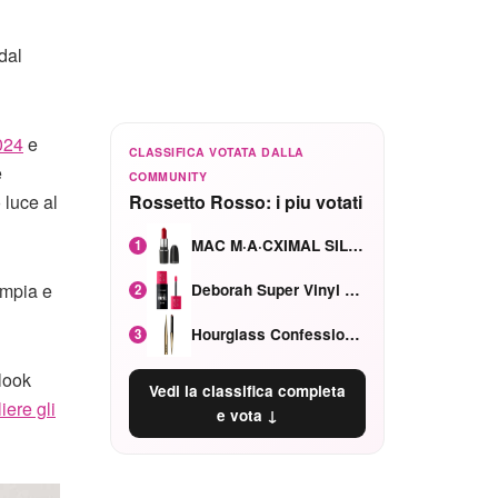
dal
024
e
CLASSIFICA VOTATA DALLA
e
COMMUNITY
 luce al
Rossetto Rosso: i piu votati
MAC M·A·CXIMAL SILKY MATTE Red Rock mat
1
ampia e
Deborah Super Vinyl Shake Rosa Ciliegia
2
Hourglass Confession Ricaricabile Ultra Preciso Ad Alta Intensità Secretly Classic Red
3
 look
Vedi la classifica completa
ere gli
e vota ↓