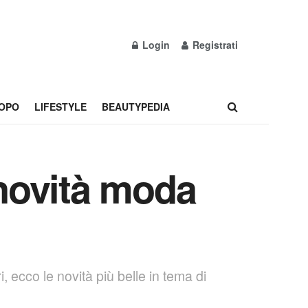
Login
Registrati
OPO
LIFESTYLE
BEAUTYPEDIA
 novità moda
, ecco le novità più belle in tema di