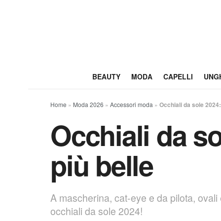
BEAUTY
MODA
CAPELLI
UNG
Home
»
Moda 2026
»
Accessori moda
»
Occhiali da sole 2024:
Occhiali da so
più belle
A mascherina, cat-eye e da pilota, ovali e
occhiali da sole 2024!