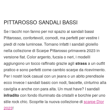
PITTAROSSO SANDALI BASSI
Se i tacchi non fanno per noi spazio ai sandali bassi
Pittarosso, confortevoli, comodi, ma perfetti per vestire i
piedi di note luminose. Tornano infatti i sandali gioiello
nella collezione di Scarpe Pittarosso primavera 2023 in
versione flat. Color argento, fucsia o neri, i modelli
aggiungono un tocco raffinato grazie agli
strass
a un outfit
pratico e sono perfetti come cambio scarpe da ricevimento.
Per i nostri look casual con un jeans o un abito prendisole
ecco invece i sandali basic con nodi, fascette, cinturino alla
caviglia e anche con para alta. Un must have? I sandali
infradito
con fondo illuminato da cristalli e borchie per uno
stile rock chic. Scoprite la nuova collezione di
scarpe Dior
2023
!