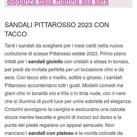
eleganza dalla mattina alla sera
SANDALI PITTAROSSO 2023 CON
TACCO
Tanti i sandali da scegliere per i mesi caldi nella nuova
collezione di scarpe Pittarosso estate 2023. Primo piano
infatti per i
sandali gioiello
con cristalli e strass in tomaia,
per piedi da invitata perfetta per un’occasione chic e da
sera. Con tacco alto o medio, sottile o grosso, i sandali
Pittarosso accontentano tutti i gusti. Modelli comodi ma
glam chic in tonalità oro e lilla o in tinta nude, con il nero
che si illumina di punti luce per unire sobrietà ed eleganza.
Cinturini avvolgono la caviglia e assicurano una calzata
sicura mentre fascette e giochi di incroci sul dorso e la
punta del piede regalano un appeal sensuale. Non
mancano i
sandali con plateau
e le novità colorate da