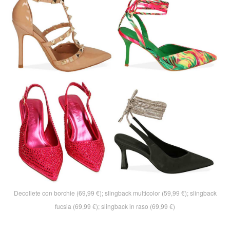
Decollete con borchie (69,99 €); slingback multicolor (59,99 €); slingback
fucsia (69,99 €); slingback in raso (69,99 €)