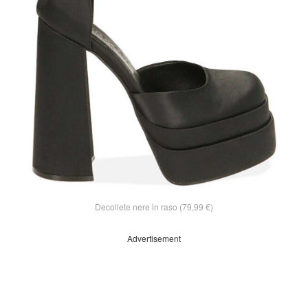
Decollete nere in raso (79,99 €)
Advertisement