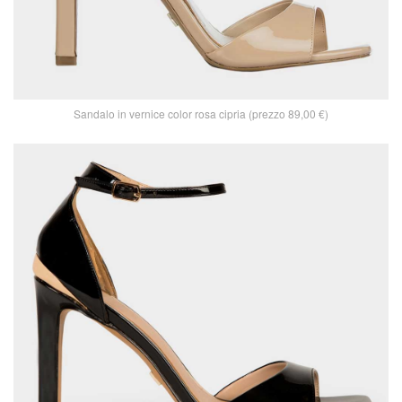
Sandalo in vernice color rosa cipria (prezzo 89,00 €)