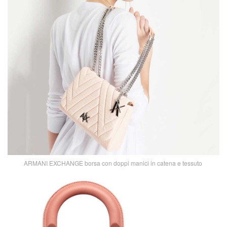
ARMANI EXCHANGE borsa con doppi manici in catena e tessuto