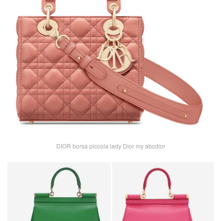
DIOR borsa piccola lady Dior my abcdior