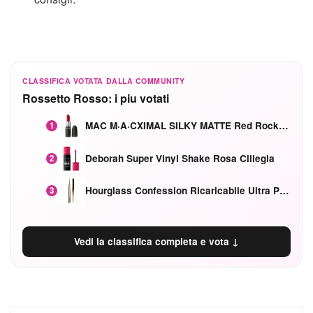
CLASSIFICA VOTATA DALLA COMMUNITY
Rossetto Rosso: i piu votati
MAC M·A·CXIMAL SILKY MATTE Red Rock mat
1
Deborah Super Vinyl Shake Rosa Ciliegia
2
Hourglass Confession Ricaricabile Ultra Preciso Ad Alta Intensità Secretly Classic Red
3
Vedi la classifica completa e vota ↓