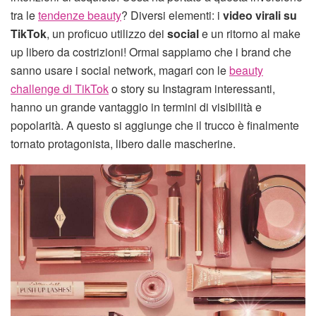
tra le
tendenze beauty
? Diversi elementi: i
video virali su
TikTok
, un proficuo utilizzo dei
social
e un ritorno al make
up libero da costrizioni! Ormai sappiamo che i brand che
sanno usare i social network, magari con le
beauty
challenge di TikTok
o story su Instagram interessanti,
hanno un grande vantaggio in termini di visibilità e
popolarità. A questo si aggiunge che il trucco è finalmente
tornato protagonista, libero dalle mascherine.