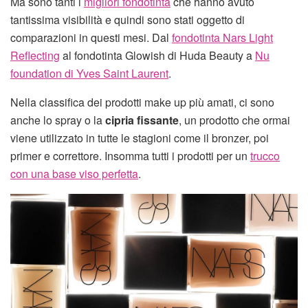
Ma sono tanti i
migliori fondotinta
che hanno avuto
tantissima visibilità e quindi sono stati oggetto di
comparazioni in questi mesi. Dal
fondotinta Nars Light
Reflecting
al fondotinta Glowish di Huda Beauty a
Nu
foundation di Yves Saint Laurent
.
Nella classifica dei prodotti make up più amati, ci sono
anche lo spray o la
cipria fissante
, un prodotto che ormai
viene utilizzato in tutte le stagioni come il bronzer, poi
primer e correttore. Insomma tutti i prodotti per un
trucco
con una base viso perfetta
.