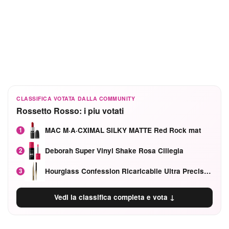
CLASSIFICA VOTATA DALLA COMMUNITY
Rossetto Rosso: i piu votati
MAC M·A·CXIMAL SILKY MATTE Red Rock mat
1
Deborah Super Vinyl Shake Rosa Ciliegia
2
Hourglass Confession Ricaricabile Ultra Preciso Ad Alta Intensità Secretly Classic Red
3
Vedi la classifica completa e vota ↓