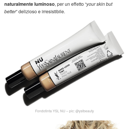
naturalmente luminoso
, per un effetto “
your skin but
better
” delizioso e irresistibile.
Fondotinta YSL NU – pic: @yslbeauty