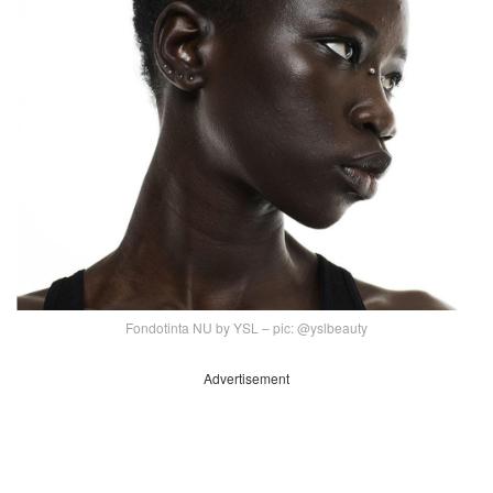
Fondotinta NU by YSL – pic: @yslbeauty
Advertisement