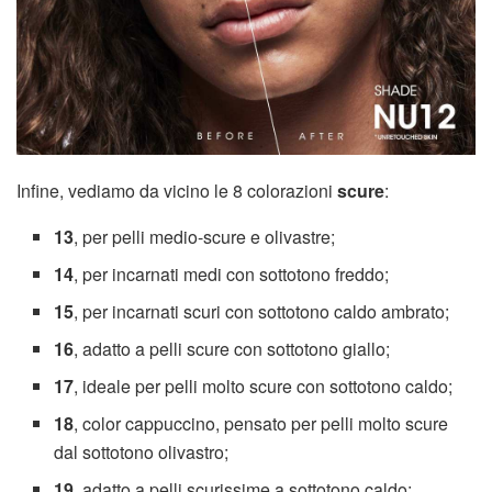
Infine, vediamo da vicino le 8 colorazioni
scure
:
13
, per pelli medio-scure e olivastre;
14
, per incarnati medi con sottotono freddo;
15
, per incarnati scuri con sottotono caldo ambrato;
16
, adatto a pelli scure con sottotono giallo;
17
, ideale per pelli molto scure con sottotono caldo;
18
, color cappuccino, pensato per pelli molto scure
dal sottotono olivastro;
19
, adatto a pelli scurissime a sottotono caldo;