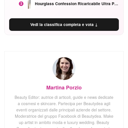
Hourglass Confession Ricaricabile Ultra Preciso Ad Alta Intensità Secretly Classic Red
3
Vedi la classifica completa e vota ↓
Martina Porzio
Beauty Editor: autrice di articoli, guide e news dedicate
a cosmesi e skincare. Partecipa per Beautydea agli
eventi organizzati dalle principali aziende del settore.
Moderatrice del gruppo Facebook di Beautydea. Make
up artist in ambito moda e luxury wedding. Beauty