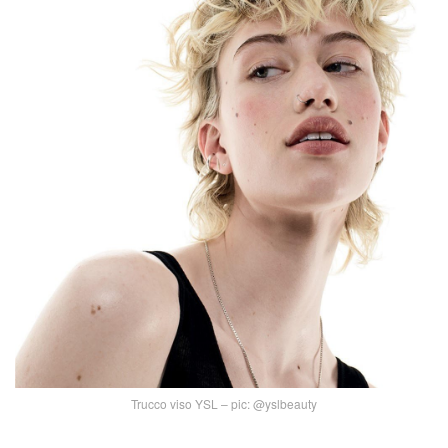
Trucco viso YSL – pic: @yslbeauty