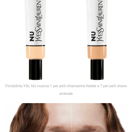
Fondotinta YSL NU nuance 1 per pelli chiarissime fredde e 7 per pelli chiare
ambrate