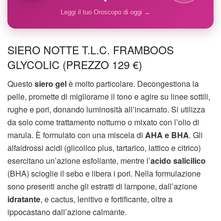
Leggi il tuo Oroscopo di oggi →
SIERO NOTTE T.L.C. FRAMBOOS
GLYCOLIC (PREZZO 129 €)
Questo
siero gel
è molto particolare. Decongestiona la
pelle, promette di migliorarne il tono e agire su linee sottili,
rughe e pori, donando luminosità all’incarnato. Si utilizza
da solo come trattamento notturno o mixato con l’olio di
marula. È formulato con una miscela di
AHA e BHA
. Gli
alfaidrossi acidi (glicolico plus, tartarico, lattico e citrico)
esercitano un’azione esfoliante, mentre l’
acido salicilico
(BHA) scioglie il sebo e libera i pori. Nella formulazione
sono presenti anche gli estratti di lampone, dall’azione
idratante
, e cactus, lenitivo e fortificante, oltre a
ippocastano dall’azione calmante.