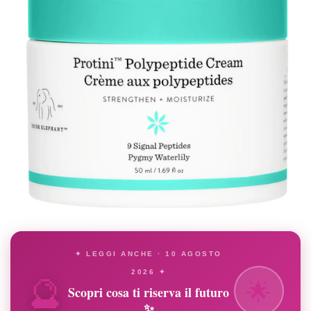
✦ LEGGI ANCHE · 10 AGOSTO
🔮
2026 ✦
🌟
Scopri cosa ti riserva il futuro
✨