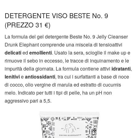
DETERGENTE VISO BESTE No. 9
(PREZZO 31 €)
La formula del gel detergente Beste No. 9 Jelly Cleanser
Drunk Elephant comprende una miscela di tensioattivi
delicati
ed
emollienti
. Usato la sera, scioglie il make up e
rimuove il sebo in eccesso, le tracce di inquinamento e le
impurità della giornata. La formula contiene attivi
idratanti
,
lenitivi
e
antiossidanti
, tra cui i surfattanti a base di noce
di cocco, olio vergine di marula ed estratto di cucumis
melo. Indicato per tutti i tipi di pelle, ha un pH non
aggressivo pari a 5,5.