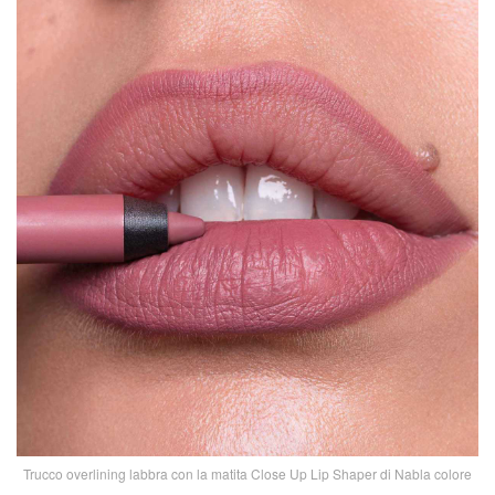
Trucco overlining labbra con la matita Close Up Lip Shaper di Nabla colore