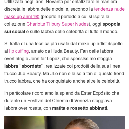
Utilizzata negli anni Novanta per enfatizzare in maniera
discreta le labbra delle modelle, secondo la
tendenza nude
make up anni ’90
(proprio il periodo a cui si ispira la
collezione
Charlotte Tilbury Super Nudes
), oggi
spopola
sui social
e sulle labbra delle celebrità di tutto il mondo.
Si tratta di una tecnica più usata dai make up artist rispetto
al
lip cuffing
, amato da Huda Beauty. Fan delle labbra
overlining è Jennifer Lopez, che spessissimo sfoggia
labbra “sbordate”
, realizzate coi prodotti della sua linea
trucco JLo Beauty. Ma JLo non è la sola fan di questo trend
trucco labbra, che ha conquistato anche altre le celebrità.
In particolare ricordiamo la splendida Ester Expósito che
durante un Festival del Cinema di Venezia sfoggiava
labbra over rosate, con
matita e rossetto abbinati
.