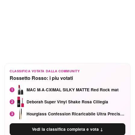
CLASSIFICA VOTATA DALLA COMMUNITY
Rossetto Rosso: i piu votati
MAC M·A·CXIMAL SILKY MATTE Red Rock mat
1
Deborah Super Vinyl Shake Rosa Ciliegia
2
Hourglass Confession Ricaricabile Ultra Preciso Ad Alta Intensità Secretly Classic Red
3
Vedi la classifica completa e vota ↓