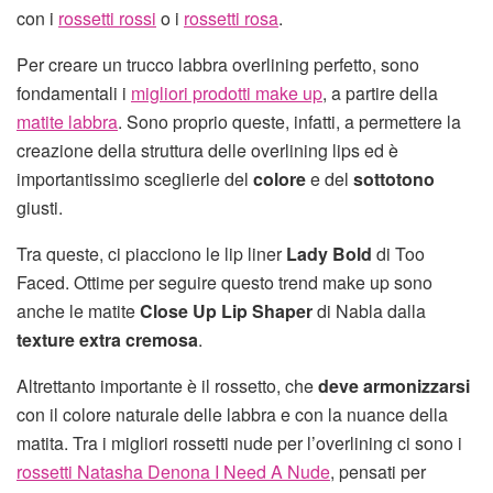
con i
rossetti rossi
o i
rossetti rosa
.
Per creare un trucco labbra overlining perfetto, sono
fondamentali i
migliori prodotti make up
, a partire della
matite labbra
. Sono proprio queste, infatti, a permettere la
creazione della struttura delle overlining lips ed è
importantissimo sceglierle del
colore
e del
sottotono
giusti.
Tra queste, ci piacciono le lip liner
Lady Bold
di Too
Faced. Ottime per seguire questo trend make up sono
anche le matite
Close Up Lip Shaper
di Nabla dalla
texture extra cremosa
.
Altrettanto importante è il rossetto, che
deve armonizzarsi
con il colore naturale delle labbra e con la nuance della
matita. Tra i migliori rossetti nude per l’overlining ci sono i
rossetti Natasha Denona I Need A Nude
, pensati per