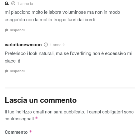
G.
1 anno fa
mi piacciono molto le labbra voluminose ma non in modo
esagerato con la matita troppo fuori dai bordi
Rispondi
carlottanewmoon
1 anno fa
Preferisco i look naturali, ma se l’overlining non è eccessivo mi
piace 💄
Rispondi
Lascia un commento
Il tuo indirizzo email non sarà pubblicato.
I campi obbligatori sono
contrassegnati
*
Commento
*