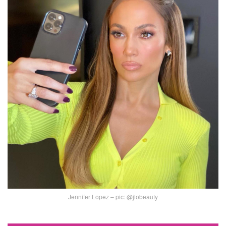
Jennifer Lopez – pic: @jlobeauty