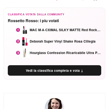
CLASSIFICA VOTATA DALLA COMMUNITY
Rossetto Rosso: i piu votati
MAC M·A·CXIMAL SILKY MATTE Red Rock mat
1
Deborah Super Vinyl Shake Rosa Ciliegia
2
Hourglass Confession Ricaricabile Ultra Preciso Ad Alta Intensità Secretly Classic Red
3
Vedi la classifica completa e vota ↓