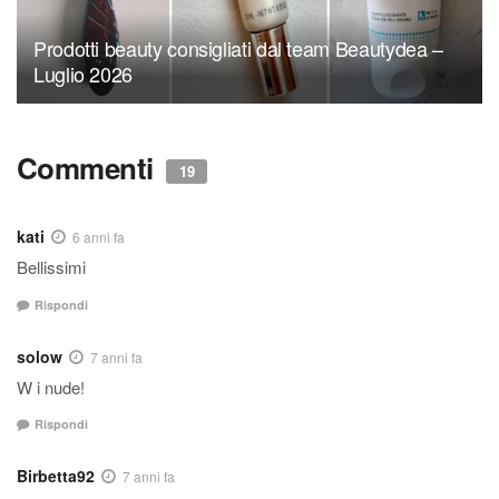
Prodotti beauty consigliati dal team Beautydea –
Luglio 2026
Commenti
19
kati
6 anni fa
Bellissimi
Rispondi
solow
7 anni fa
W i nude!
Rispondi
Birbetta92
7 anni fa