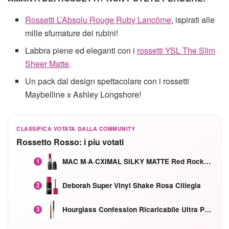
Rossetti L’Absolu Rouge Ruby Lancôme
, ispirati alle
mille sfumature dei rubini!
Labbra piene ed eleganti con i
rossetti YSL The Slim
Sheer Matte
.
Un pack dal design spettacolare con i rossetti
Maybelline x Ashley Longshore!
CLASSIFICA VOTATA DALLA COMMUNITY
Rossetto Rosso: i piu votati
MAC M·A·CXIMAL SILKY MATTE Red Rock mat
1
Deborah Super Vinyl Shake Rosa Ciliegia
2
Hourglass Confession Ricaricabile Ultra Preciso Ad Alta Intensità Secretly Classic Red
3