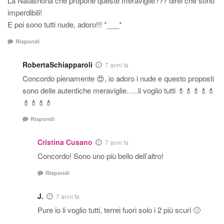
La Natashona che propone queste meraviglie??? direi che sono
imperdibili!
E poi sono tutti nude, adoro!!! *___*
Rispondi
RobertaSchiapparoli
7 anni fa
Concordo pienamente 😍, io adoro i nude e questo proposti
sono delle autentiche meraviglie…..li voglio tutti 💄💄💄💄💄
💄💄💄💄
Rispondi
Cristina Cusano
7 anni fa
Concordo! Sono uno più bello dell’altro!
Rispondi
J.
7 anni fa
Pure io li voglio tutti, terrei fuori solo i 2 più scuri 🙂