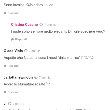
Sono favolosi 🤩io adoro i nude
Rispondi
Cristina Cusano
7 anni fa
I nude sono sempre molto eleganti. Difficile scegliere vero?
Rispondi
Giada Viola
7 anni fa
Aspetto che Natasha esca i rossi “dalla manica” 🙆‍♀️😛😋
Rispondi
carlottanewmoon
7 anni fa
Adoro le sfumature rosate 💘
Rispondi
J.
7 anni fa