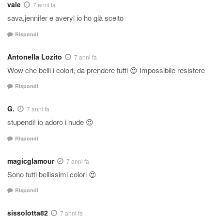
vale
7 anni fa
sava,jennifer e averyl io ho già scelto
Rispondi
Antonella Lozito
7 anni fa
Wow che belli i colori, da prendere tutti 😍 Impossibile resistere
Rispondi
G.
7 anni fa
stupendi! io adoro i nude 😍
Rispondi
magicglamour
7 anni fa
Sono tutti bellissimi colori 😍
Rispondi
sissolotta82
7 anni fa