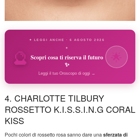
✦ LEGGI ANCHE · 6 AGOSTO 2026
🔮
✦
🌟
Scopri cosa ti riserva il futuro
✨
Leggi il tuo Oroscopo di oggi →
4. CHARLOTTE TILBURY
ROSSETTO K.I.S.S.I.N.G CORAL
KISS
Pochi colori di rossetto rosa sanno dare una
sferzata di