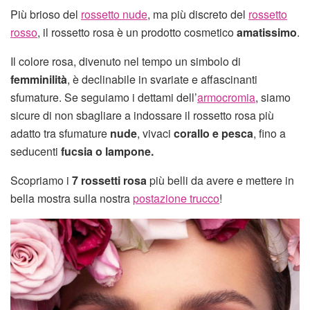
Più brioso del
rossetto nude
, ma più discreto del
rossetto
rosso
, il rossetto rosa è un prodotto cosmetico
amatissimo
.
Il colore rosa, divenuto nel tempo un simbolo di
femminilità
, è declinabile in svariate e affascinanti
sfumature. Se seguiamo i dettami dell’
armocromia
, siamo
sicure di non sbagliare a indossare il rossetto rosa più
adatto tra sfumature
nude
, vivaci
corallo e pesca
, fino a
seducenti
fucsia o lampone.
Scopriamo i
7 rossetti rosa
più belli da avere e mettere in
bella mostra sulla nostra
postazione trucco
!