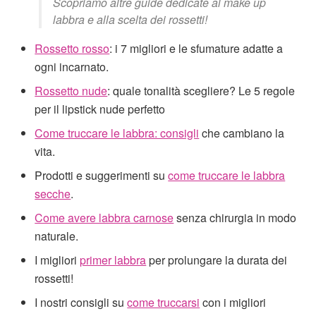
Scopriamo altre guide dedicate al make up
labbra e alla scelta dei rossetti!
Rossetto rosso
: i 7 migliori e le sfumature adatte a
ogni incarnato.
Rossetto nude
: quale tonalità scegliere? Le 5 regole
per il lipstick nude perfetto
Come truccare le labbra: consigli
che cambiano la
vita.
Prodotti e suggerimenti su
come truccare le labbra
secche
.
Come avere labbra carnose
senza chirurgia in modo
naturale.
I migliori
primer labbra
per prolungare la durata dei
rossetti!
I nostri consigli su
come truccarsi
con i migliori