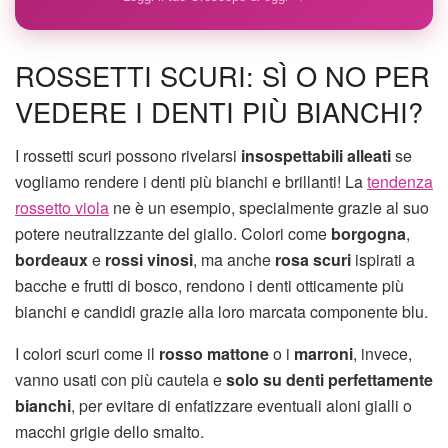
ROSSETTI SCURI: SÌ O NO PER
VEDERE I DENTI PIÙ BIANCHI?
I rossetti scuri possono rivelarsi
insospettabili alleati
se
vogliamo rendere i denti più bianchi e brillanti! La
tendenza
rossetto viola
ne è un esempio, specialmente grazie al suo
potere neutralizzante del giallo. Colori come
borgogna
,
bordeaux
e
rossi vinosi
, ma anche
rosa scuri
ispirati a
bacche e frutti di bosco, rendono i denti otticamente più
bianchi e candidi grazie alla loro marcata componente blu.
I colori scuri come il
rosso mattone
o i
marroni
, invece,
vanno usati con più cautela e
solo su denti perfettamente
bianchi
, per evitare di enfatizzare eventuali aloni gialli o
macchi grigie dello smalto.