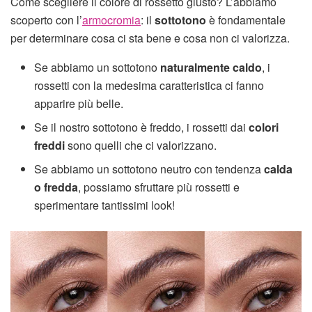
Come scegliere il colore di rossetto giusto? L’abbiamo
scoperto con l’
armocromia
: il
sottotono
è fondamentale
per determinare cosa ci sta bene e cosa non ci valorizza.
Se abbiamo un sottotono
naturalmente caldo
, i
rossetti con la medesima caratteristica ci fanno
apparire più belle.
Se il nostro sottotono è freddo, i rossetti dai
colori
freddi
sono quelli che ci valorizzano.
Se abbiamo un sottotono neutro con tendenza
calda
o fredda
, possiamo sfruttare più rossetti e
sperimentare tantissimi look!