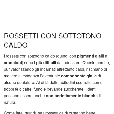
ROSSETTI CON SOTTOTONO
CALDO
I rossetti con sottotono caldo (quindi con
pigmenti gialli e
arancioni
) sono i
più difficili
da indossare. Questo perché,
pur valorizzando gli incarnati altrettanto caldi, rischiano di
mettere in evidenza l’eventuale
componente gialla
di
alcune dentature. Al di là delle abitudini scorrette come
troppi tè o caffè, fumo e bevande zuccherate, i denti
possono essere anche
non perfettamente bianchi
di
natura.
Come fare, quindi, se i rossetti caldi ci stanno bene