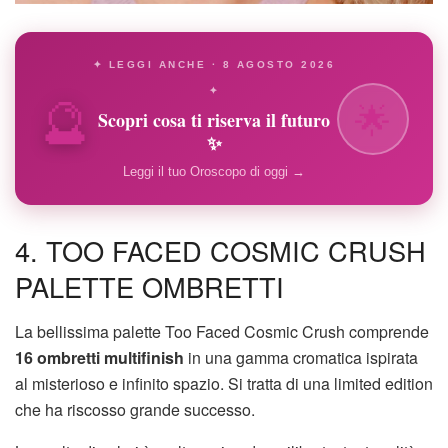
✦ LEGGI ANCHE · 8 AGOSTO 2026
🔮
✦
🌟
Scopri cosa ti riserva il futuro
✨
Leggi il tuo Oroscopo di oggi →
4. TOO FACED COSMIC CRUSH
PALETTE OMBRETTI
La bellissima palette Too Faced Cosmic Crush comprende
16 ombretti multifinish
in una gamma cromatica ispirata
al misterioso e infinito spazio. Si tratta di una limited edition
che ha riscosso grande successo.