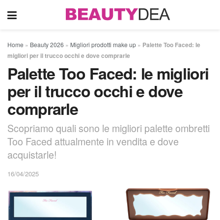
Home
»
Beauty 2026
»
Migliori prodotti make up
»
Palette Too Faced: le
migliori per il trucco occhi e dove comprarle
Palette Too Faced: le migliori
per il trucco occhi e dove
comprarle
Scopriamo quali sono le migliori palette ombretti
Too Faced attualmente in vendita e dove
acquistarle!
16/04/2025