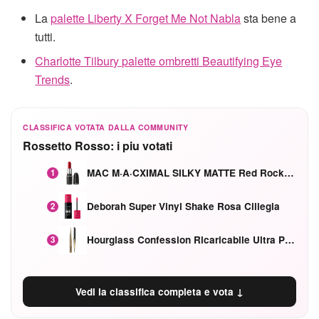
La
palette Liberty X Forget Me Not Nabla
sta bene a
tutti.
Charlotte Tilbury palette ombretti Beautifying Eye
Trends
.
CLASSIFICA VOTATA DALLA COMMUNITY
Rossetto Rosso: i piu votati
MAC M·A·CXIMAL SILKY MATTE Red Rock mat
1
Deborah Super Vinyl Shake Rosa Ciliegia
2
Hourglass Confession Ricaricabile Ultra Preciso Ad Alta Intensità Secretly Classic Red
3
Vedi la classifica completa e vota ↓